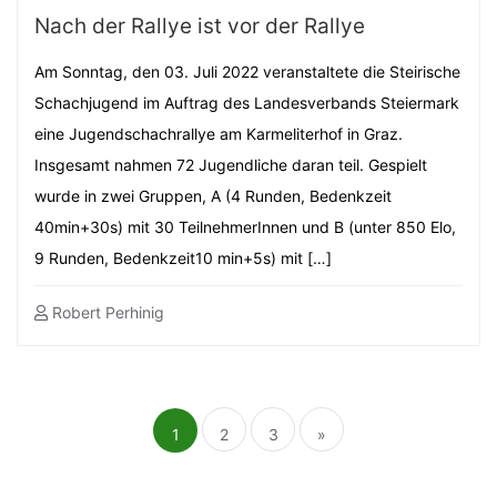
Nach der Rallye ist vor der Rallye
Am Sonntag, den 03. Juli 2022 veranstaltete die Steirische
Schachjugend im Auftrag des Landesverbands Steiermark
eine Jugendschachrallye am Karmeliterhof in Graz.
Insgesamt nahmen 72 Jugendliche daran teil. Gespielt
wurde in zwei Gruppen, A (4 Runden, Bedenkzeit
40min+30s) mit 30 TeilnehmerInnen und B (unter 850 Elo,
9 Runden, Bedenkzeit10 min+5s) mit […]
Robert Perhinig
Seitennummerierung
der
Beiträge
1
2
3
»