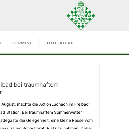
N
TERMINE
FOTOGALERIE
ibad bei traumhaftem
r
August, machte die Aktion „Schach im Freibad“
bad Station. Bei traumhaftem Sommerwetter
Badegäste die Gelegenheit, eine kleine Pause vom
en und am Schachbrett Platz zu nehmen. Dabei