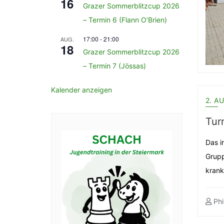
16
Grazer Sommerblitzcup 2026
– Termin 6 (Flann O’Brien)
17:00
-
21:00
AUG.
18
Grazer Sommerblitzcup 2026
– Termin 7 (Jössas)
Kalender anzeigen
2. A
Tur
Das i
Grupp
krank
Phi