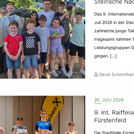
Steirische Na
Das 9. International
Juli 2026 in der Sta
zahlreiche junge T
Insgesamt nahmen 147
Leistungsgruppen G
gingen. […]
David Schernthan
20. JULI 2026
9. Int. Raiffe
Fürstenfeld
Die Stadthalle Fürst