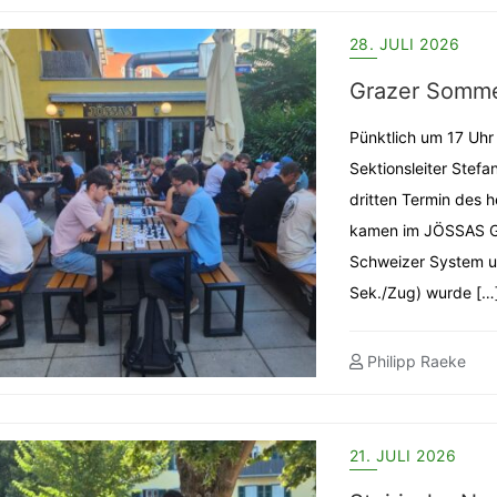
28. JULI 2026
Grazer Somme
Pünktlich um 17 Uhr
Sektionsleiter Stefa
dritten Termin des 
kamen im JÖSSAS G
Schweizer System um 
Sek./Zug) wurde […
Philipp Raeke
21. JULI 2026