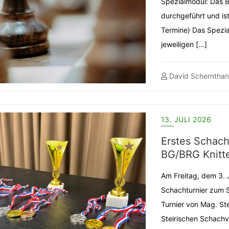
Spezialmodul: Das 
durchgeführt und ist 
Termine) Das Spezia
jeweiligen […]
David Schernthan
13. JULI 2026
Erstes Schach
BG/BRG Knitte
Am Freitag, dem 3. J
Schachturnier zum S
Turnier von Mag. St
Steirischen Schachv