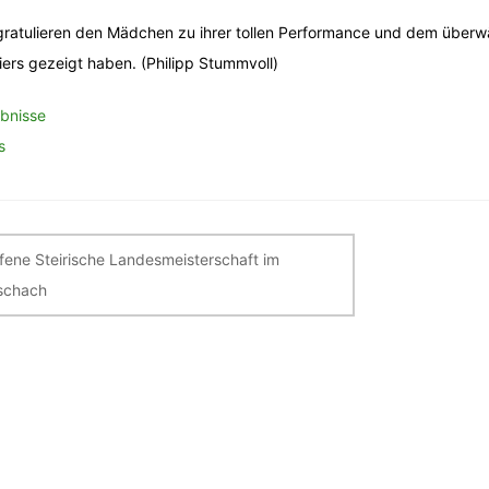
gratulieren den Mädchen zu ihrer tollen Performance und dem über
iers gezeigt haben. (Philipp Stummvoll)
bnisse
s
itragsnavigation
fene Steirische Landesmeisterschaft im
zschach