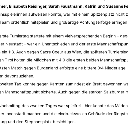
mer, Elisabeth Reisinger, Sarah Faustmann, Katrin
und
Susanne Fel
insspielerinnen aufweisen konnte, war mit einem Spitzenplatz nicht
Team ordentlich mitspielen und großartige Achtungserfolge erringen
erste Turniertag startete mit einem vielversprechenden Beginn – ge
er Neustadt – war ein Unentschieden und der erste Mannschaftspunk
 ein 1:3. Auch gegen Sacré Coeur aus Wien, die späteren Turniersieg
n Tirol holten die Mädchen mit 4:0 die ersten beiden Mannschaftspu
etzten Match gegen Burgenland erfolgte eine bittere 0:4 Niederlage.
en davonzuziehen.
weiten Tag konnte gegen Kärnten zumindest ein Brett gewonnen we
ten Mannschaftspunkt sicherte. Auch gegen die starken Salzburger 
achmittag des zweiten Tages war spielfrei – hier konnte das Mädc
er Innenstadt machen und die eindrucksvollen Gebäude der Ringstr
urg und den Stephansplatz besichtigen.