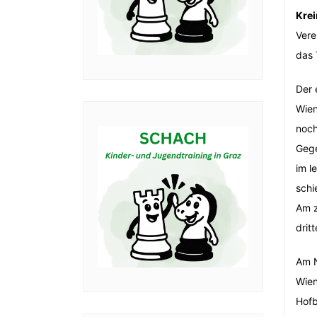
Krei
Vere
das 
Der 
Wien
noch
Gege
im l
schi
Am z
drit
Am N
Wien
Hofb