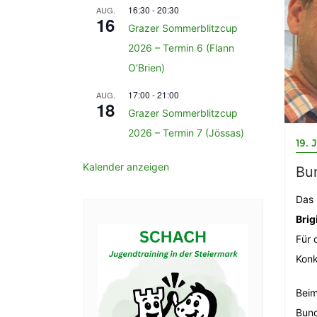
16:30
-
20:30
AUG.
16
Grazer Sommerblitzcup
2026 – Termin 6 (Flann
O’Brien)
17:00
-
21:00
AUG.
18
Grazer Sommerblitzcup
2026 – Termin 7 (Jössas)
19. 
Kalender anzeigen
Bu
Das 
Brig
Für 
Konk
Beim
Bund