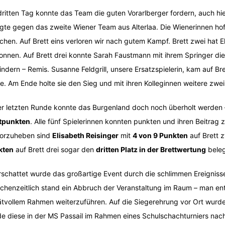
ritten Tag konnte das Team die guten Vorarlberger fordern, auch hier 
lgte gegen das zweite Wiener Team aus Alterlaa. Die Wienerinnen hof
ichen. Auf Brett eins verloren wir nach gutem Kampf. Brett zwei hat 
nnen. Auf Brett drei konnte Sarah Faustmann mit ihrem Springer d
indern – Remis. Susanne Feldgrill, unsere Ersatzspielerin, kam auf Br
ie. Am Ende holte sie den Sieg und mit ihren Kolleginnen weitere zwe
er letzten Runde konnte das Burgenland doch noch überholt werden
tpunkten
. Alle fünf Spielerinnen konnten punkten und ihren Beitrag 
orzuheben sind
Elisabeth Reisinger
mit
4 von 9 Punkten
auf Brett 
kten
auf Brett drei sogar den
dritten Platz in der Brettwertung
beleg
schattet wurde das großartige Event durch die schlimmen Ereignis
chenzeitlich stand ein Abbruch der Veranstaltung im Raum – man ent
ätvollem Rahmen weiterzuführen. Auf die Siegerehrung vor Ort wurd
e diese in der MS Passail im Rahmen eines Schulschachturniers nac