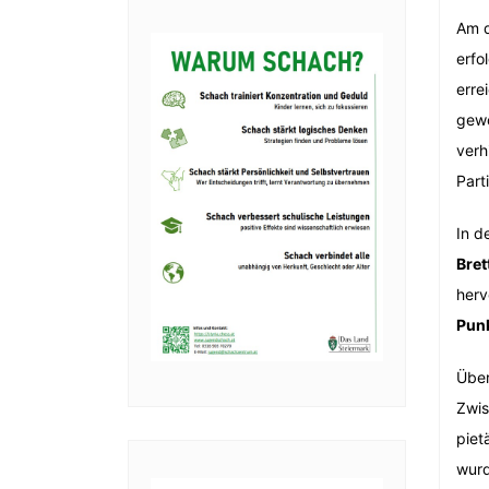
Am d
erfo
erre
gewo
verh
Part
In d
Bret
herv
Pun
Über
Zwis
piet
wurd