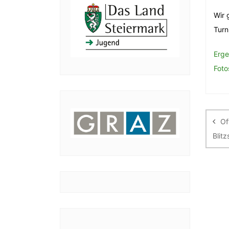
Wir 
Turn
Erge
Foto
Be
Of
Blit