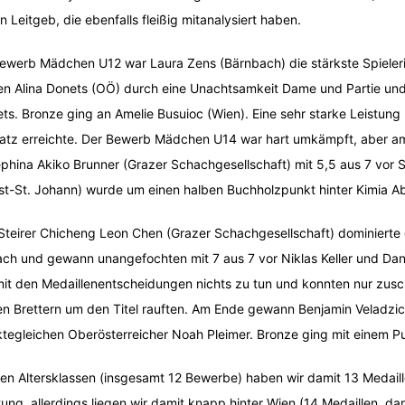
an Leitgeb, die ebenfalls fleißig mitanalysiert haben.
ewerb Mädchen U12 war Laura Zens (Bärnbach) die stärkste Spielerin
n Alina Donets (OÖ) durch eine Unachtsamkeit Dame und Partie und e
ts. Bronze ging an Amelie Busuioc (Wien). Eine sehr starke Leistung 
latz erreichte. Der Bewerb Mädchen U14 war hart umkämpft, aber am E
phina Akiko Brunner (Grazer Schachgesellschaft) mit 5,5 aus 7 vor 
ist-St. Johann) wurde um einen halben Buchholzpunkt hinter Kimia Ab
Steirer Chicheng Leon Chen (Grazer Schachgesellschaft) dominierte 
ch und gewann unangefochten mit 7 aus 7 vor Niklas Keller und Dani
mit den Medaillenentscheidungen nichts zu tun und konnten nur zus
en Brettern um den Titel rauften. Am Ende gewann Benjamin Veladzi
tegleichen Oberösterreicher Noah Pleimer. Bronze ging mit einem 
llen Altersklassen (insgesamt 12 Bewerbe) haben wir damit 13 Medaill
tung, allerdings liegen wir damit knapp hinter Wien (14 Medaillen, d