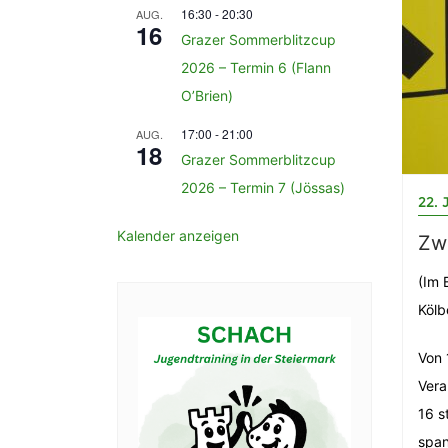
16:30
-
20:30
AUG.
16
Grazer Sommerblitzcup
2026 – Termin 6 (Flann
O’Brien)
17:00
-
21:00
AUG.
18
Grazer Sommerblitzcup
2026 – Termin 7 (Jössas)
22. 
Kalender anzeigen
Zwe
(Im 
Kölb
Von 
Vera
16 s
span