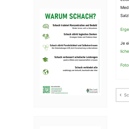
Meda
Salz
Erge
Je e
lich
Foto
Be
Sc