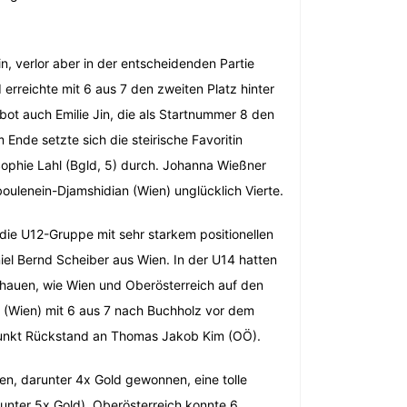
, verlor aber in der entscheidenden Partie
rreichte mit 6 aus 7 den zweiten Platz hinter
bot auch Emilie Jin, die als Startnummer 8 den
nde setzte sich die steirische Favoritin
Sophie Lahl (Bgld, 5) durch. Johanna Wießner
oulenein-Djamshidian (Wien) unglücklich Vierte.
die U12-Gruppe mit sehr starkem positionellen
el Bernd Scheiber aus Wien. In der U14 hatten
chauen, wie Wien und Oberösterreich auf den
c (Wien) mit 6 aus 7 nach Buchholz vor dem
Punkt Rückstand an Thomas Jakob Kim (OÖ).
en, darunter 4x Gold gewonnen, eine tolle
arunter 5x Gold). Oberösterreich konnte 6