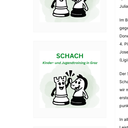
Juli
Im B
gege
Done
4. P
Jose
(Lig
Der 
Scha
wir 
erst
punk
In a
Leis