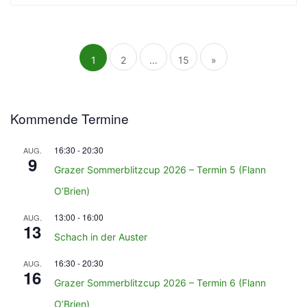
Seitennummerierung
der
Beiträge
1
2
…
15
»
Kommende Termine
16:30
-
20:30
AUG.
9
Grazer Sommerblitzcup 2026 – Termin 5 (Flann
O’Brien)
13:00
-
16:00
AUG.
13
Schach in der Auster
16:30
-
20:30
AUG.
16
Grazer Sommerblitzcup 2026 – Termin 6 (Flann
O’Brien)