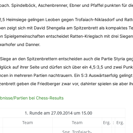
bach. Spindelböck, Aschenbrenner, Ebner und Pfaffel punkten für die
2,5 Heimsiege gelingen Leoben gegen Trofaiach-Niklasdorf und Ratt
en zeigt sich mit David Shengelia am Spitzenbrett als kompaktes Tea
n Spielgemeinschaften entscheidet Ratten-Krieglach mit drei Siege
arhofer und Danner.
 Siege an den Spitzenbrettern entscheiden auch die Partie Styria g
lglück auf ihrer Seite und dürfen sich über ein 4,5:3,5 und zwei Pun
cen in mehreren Partien nachtrauern. Ein 5:3 Auswärtserfolg gelingt
zenbrett geben die Friedberger zwar vor, dahinter spielen sie aber i
bnisse/Partien bei Chess-Results
1. Runde am 27.09.2014 um 15.00
.
Team
Team
Erg.
:
Erg.
Spg. Trofaiach-