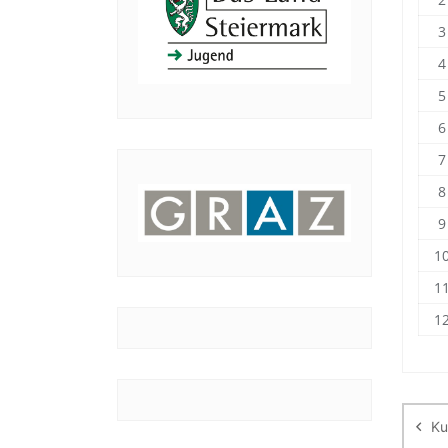
3
4
5
6
7
8
9
1
1
1
Be
Ku