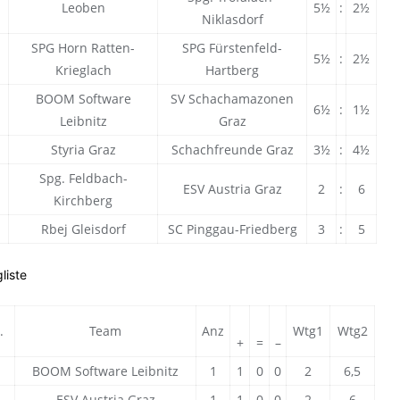
Leoben
5½
:
2½
Niklasdorf
SPG Horn Ratten-
SPG Fürstenfeld-
5½
:
2½
Krieglach
Hartberg
BOOM Software
SV Schachamazonen
6½
:
1½
Leibnitz
Graz
Styria Graz
Schachfreunde Graz
3½
:
4½
Spg. Feldbach-
ESV Austria Graz
2
:
6
Kirchberg
Rbej Gleisdorf
SC Pinggau-Friedberg
3
:
5
liste
.
Team
Anz
Wtg1
Wtg2
+
=
–
BOOM Software Leibnitz
1
1
0
0
2
6,5
ESV Austria Graz
1
1
0
0
2
6