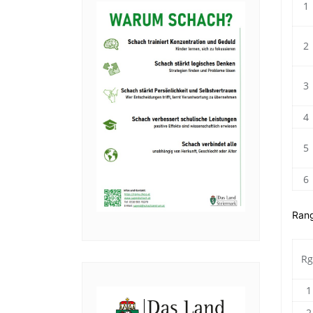
1
2
3
4
5
6
Rang
Rg
1
2