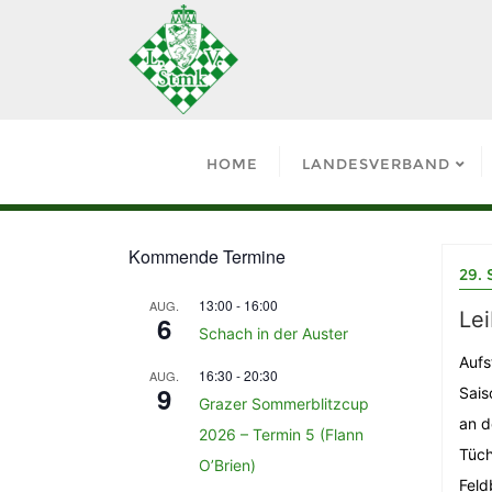
HOME
LANDESVERBAND
Kommende Termine
29.
13:00
-
16:00
AUG.
Lei
6
Schach in der Auster
Aufs
16:30
-
20:30
AUG.
9
Sais
Grazer Sommerblitzcup
an d
2026 – Termin 5 (Flann
Tüch
O’Brien)
Feld