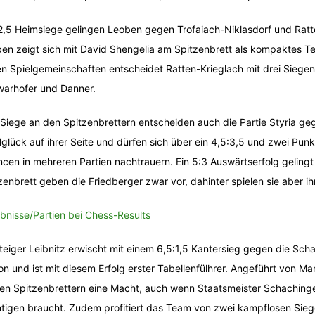
2,5 Heimsiege gelingen Leoben gegen Trofaiach-Niklasdorf und Ratt
en zeigt sich mit David Shengelia am Spitzenbrett als kompaktes Tea
n Spielgemeinschaften entscheidet Ratten-Krieglach mit drei Siege
arhofer und Danner.
 Siege an den Spitzenbrettern entscheiden auch die Partie Styria g
lglück auf ihrer Seite und dürfen sich über ein 4,5:3,5 und zwei Pun
cen in mehreren Partien nachtrauern. Ein 5:3 Auswärtserfolg gelingt
zenbrett geben die Friedberger zwar vor, dahinter spielen sie aber i
bnisse/Partien bei Chess-Results
teiger Leibnitz erwischt mit einem 6,5:1,5 Kantersieg gegen die Sc
on und ist mit diesem Erfolg erster Tabellenfülhrer. Angeführt von M
en Spitzenbrettern eine Macht, auch wenn Staatsmeister Schachinge
tigen braucht. Zudem profitiert das Team von zwei kampflosen Siegen