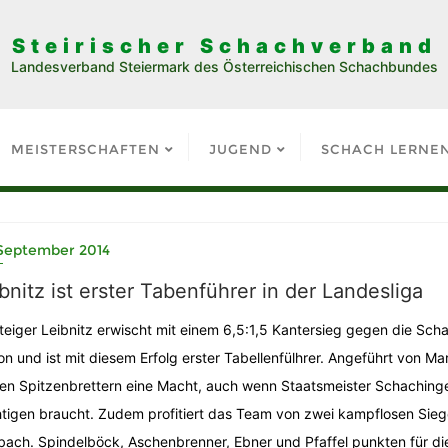
Steirischer Schachverband
Landesverband Steiermark des Österreichischen Schachbundes
MEISTERSCHAFTEN
JUGEND
SCHACH LERNE
 September 2014
bnitz ist erster Tabenführer in der Landesliga
teiger Leibnitz erwischt mit einem 6,5:1,5 Kantersieg gegen die Sc
on und ist mit diesem Erfolg erster Tabellenfülhrer. Angeführt von M
en Spitzenbrettern eine Macht, auch wenn Staatsmeister Schachinge
tigen braucht. Zudem profitiert das Team von zwei kampflosen Siegen
bach. Spindelböck, Aschenbrenner, Ebner und Pfaffel punkten für die