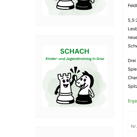
Feld
5,5:
Leob
neue
Schw
Drei
Spie
Chan
Spit
Erge
Nr