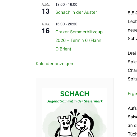
13:00
-
16:00
AUG.
13
Schach in der Auster
5,5:
Leob
16:30
-
20:30
AUG.
16
neue
Grazer Sommerblitzcup
Schw
2026 – Termin 6 (Flann
O’Brien)
Drei
Spie
Kalender anzeigen
Chan
Spit
Erge
Aufs
Sais
an d
Tüch