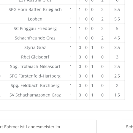
SPG Horn Ratten-Krieglach
1
1
0
0
2
5,5
Leoben
1
1
0
0
2
5,5
SC Pinggau-Friedberg
1
1
0
0
2
5
Schachfreunde Graz
1
1
0
0
2
4,5
Styria Graz
1
0
0
1
0
3,5
Rbej Gleisdorf
1
0
0
1
0
3
Spg. Trofaiach-Niklasdorf
1
0
0
1
0
2,5
0
SPG Fürstenfeld-Hartberg
1
0
0
1
0
2,5
1
Spg. Feldbach-Kirchberg
1
0
0
1
0
2
2
SV Schachamazonen Graz
1
0
0
1
0
1,5
itragsnavigation
rt Fahrner ist Landesmeister im
Sch