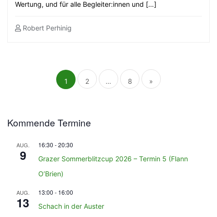
Wertung, und für alle Begleiter:innen und […]
Robert Perhinig
Seitennummerierung
der
Beiträge
1
2
…
8
»
Kommende Termine
16:30
-
20:30
AUG.
9
Grazer Sommerblitzcup 2026 – Termin 5 (Flann
O’Brien)
13:00
-
16:00
AUG.
13
Schach in der Auster