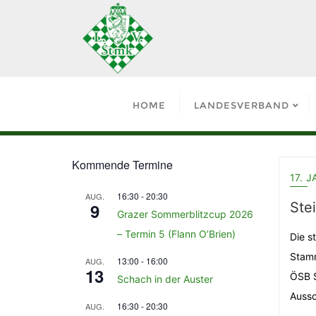
HOME
LANDESVERBAND
Kommende Termine
17. 
16:30
-
20:30
AUG.
9
Ste
Grazer Sommerblitzcup 2026
– Termin 5 (Flann O’Brien)
Die s
Stamm
13:00
-
16:00
AUG.
13
ÖSB S
Schach in der Auster
Aussc
16:30
-
20:30
AUG.