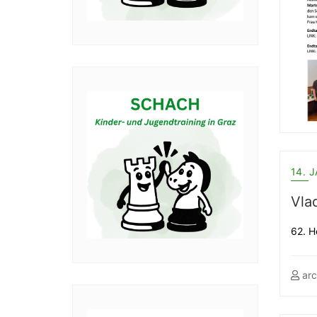
14. 
Vlad
62. H
arc