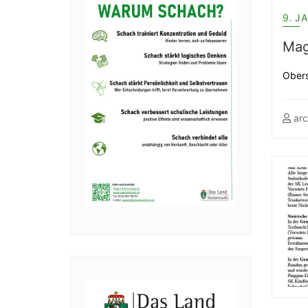
9. J
Mag
Obers
arc