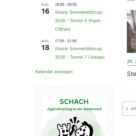
16:30
-
20:30
AUG.
16
Grazer Sommerblitzcup
2026 – Termin 6 (Flann
O’Brien)
17:00
-
21:00
AUG.
18
Grazer Sommerblitzcup
2026 – Termin 7 (Jössas)
20. 
Kalender anzeigen
Ste
Be
In