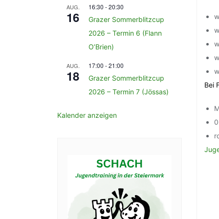
16:30
-
20:30
AUG.
16
w
Grazer Sommerblitzcup
w
2026 – Termin 6 (Flann
w
O’Brien)
w
17:00
-
21:00
AUG.
w
18
Grazer Sommerblitzcup
Bei 
2026 – Termin 7 (Jössas)
M
Kalender anzeigen
0
r
Juge