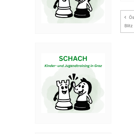
Be
Ös
Blit