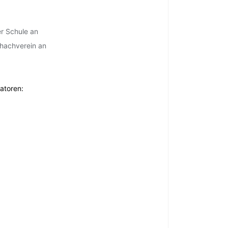
er Schule an
chachverein an
atoren: