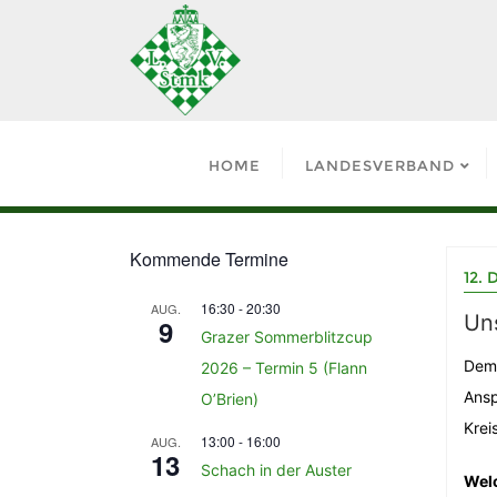
HOME
LANDESVERBAND
Kommende Termine
12.
16:30
-
20:30
AUG.
Un
9
Grazer Sommerblitzcup
Dem 
2026 – Termin 5 (Flann
Ansp
O’Brien)
Krei
13:00
-
16:00
AUG.
13
Schach in der Auster
Wel