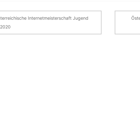
itragsnavigation
terreichische Internetmeisterschaft Jugend
Öst
z 2020