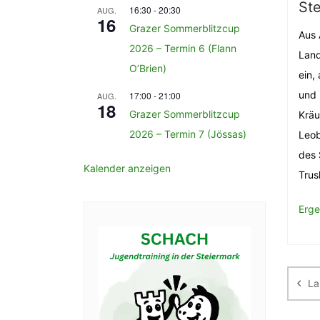
Ste
16:30
-
20:30
AUG.
16
Grazer Sommerblitzcup
Aus 
2026 – Termin 6 (Flann
Land
O’Brien)
ein,
und 
17:00
-
21:00
AUG.
18
Grazer Sommerblitzcup
Kräu
2026 – Termin 7 (Jössas)
Leob
des 
Kalender anzeigen
Trus
Erge
Be
La