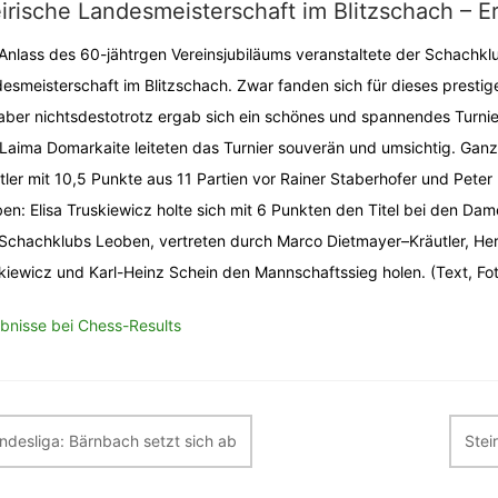
irische Landesmeisterschaft im Blitzschach – E
Anlass des 60-jähtrgen Vereinsjubiläums veranstaltete der Schachkl
esmeisterschaft im Blitzschach. Zwar fanden sich für dieses prestig
 aber nichtsdestotrotz ergab sich ein schönes und spannendes Turni
Laima Domarkaite leiteten das Turnier souverän und umsichtig. G
tler mit 10,5 Punkte aus 11 Partien vor Rainer Staberhofer und Pete
en: Elisa Truskiewicz holte sich mit 6 Punkten den Titel bei den 
Schachklubs Leoben, vertreten durch Marco Dietmayer–Kräutler, Herm
kiewicz und Karl-Heinz Schein den Mannschaftssieg holen. (Text, Fot
bnisse bei Chess-Results
itragsnavigation
ndesliga: Bärnbach setzt sich ab
Stei