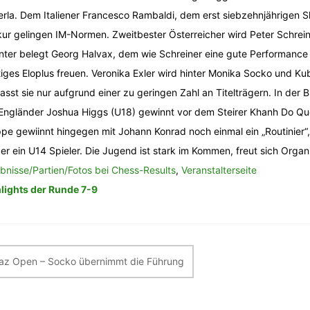
rla. Dem Italiener Francesco Rambaldi, dem erst siebzehnjährigen 
ur gelingen IM-Normen. Zweitbester Österreicher wird Peter Schreine
nter belegt Georg Halvax, dem wie Schreiner eine gute Performance 
tiges Eloplus freuen. Veronika Exler wird hinter Monika Socko und 
asst sie nur aufgrund einer zu geringen Zahl an Titelträgern. In de
Engländer Joshua Higgs (U18) gewinnt vor dem Steirer Khanh Do Quo
pe gewiinnt hingegen mit Johann Konrad noch einmal ein „Routinier“, 
er ein U14 Spieler. Die Jugend ist stark im Kommen, freut sich Orga
bnisse/Partien/Fotos bei Chess-Results
,
Veranstalterseite
lights der Runde 7-9
itragsnavigation
az Open – Socko übernimmt die Führung