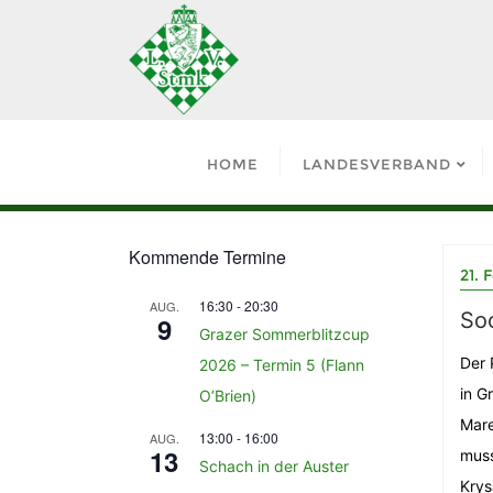
HOME
LANDESVERBAND
Kommende Termine
21. 
16:30
-
20:30
AUG.
So
9
Grazer Sommerblitzcup
Der 
2026 – Termin 5 (Flann
in G
O’Brien)
Mare
13:00
-
16:00
AUG.
13
muss
Schach in der Auster
Krys