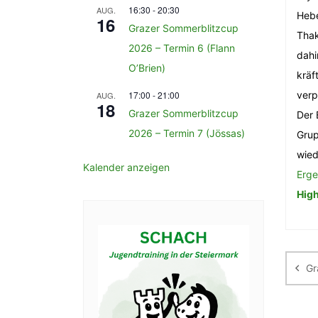
16:30
-
20:30
AUG.
Hebe
16
Grazer Sommerblitzcup
Thak
2026 – Termin 6 (Flann
dahi
O’Brien)
kräf
17:00
-
21:00
verp
AUG.
18
Grazer Sommerblitzcup
Der 
2026 – Termin 7 (Jössas)
Grup
wied
Kalender anzeigen
Erge
High
Be
Gr