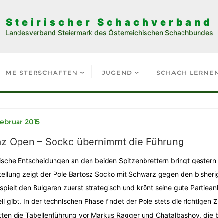
Steirischer Schachverband
Landesverband Steiermark des Österreichischen Schachbundes
MEISTERSCHAFTEN
JUGEND
SCHACH LERNE
Februar 2015
az Open – Socko übernimmt die Führung
ische Entscheidungen an den beiden Spitzenbrettern bringt gestern 
tellung zeigt der Pole Bartosz Socko mit Schwarz gegen den bisheri
spielt den Bulgaren zuerst strategisch und krönt seine gute Partiea
eil gibt. In der technischen Phase findet der Pole stets die richtige
ten die Tabellenführung vor Markus Ragger und Chatalbashov, die 