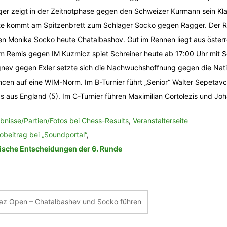
er zeigt in der Zeitnotphase gegen den Schweizer Kurmann sein Kla
e kommt am Spitzenbrett zum Schlager Socko gegen Ragger. Der R
n Monika Socko heute Chatalbashov. Gut im Rennen liegt aus österre
m Remis gegen IM Kuzmicz spiet Schreiner heute ab 17:00 Uhr mit 
nev gegen Exler setzte sich die Nachwuchshoffnung gegen die Nation
cen auf eine WIM-Norm. Im B-Turnier führt „Senior“ Walter Sepetav
s aus England (5). Im C-Turnier führen Maximilian Cortolezis und Jo
bnisse/Partien/Fotos bei Chess-Results
,
Veranstalterseite
obeitrag bei „Soundportal“
,
ische Entscheidungen der 6. Runde
itragsnavigation
az Open – Chatalbashev und Socko führen