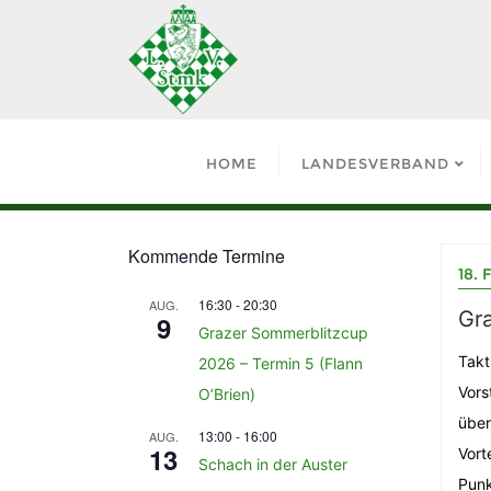
HOME
LANDESVERBAND
Kommende Termine
18. 
16:30
-
20:30
AUG.
Gr
9
Grazer Sommerblitzcup
Takt
2026 – Termin 5 (Flann
Vors
O’Brien)
über
13:00
-
16:00
AUG.
13
Vort
Schach in der Auster
Punk