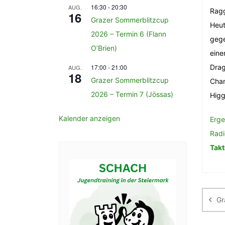
16:30
-
20:30
AUG.
Ragg
16
Grazer Sommerblitzcup
Heut
2026 – Termin 6 (Flann
gege
O’Brien)
eine
17:00
-
21:00
Drag
AUG.
18
Grazer Sommerblitzcup
Chan
2026 – Termin 7 (Jössas)
Higg
Kalender anzeigen
Erge
Radi
Takt
Be
Gr