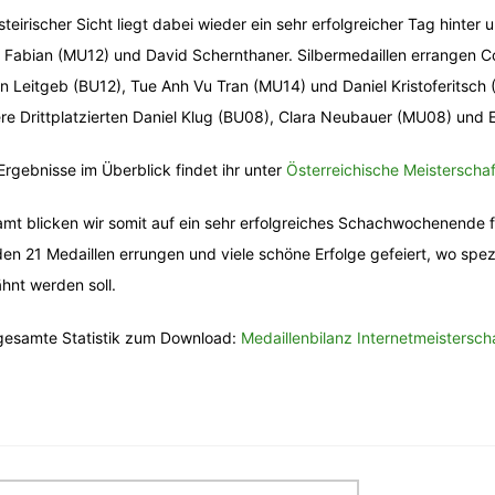
steirischer Sicht liegt dabei wieder ein sehr erfolgreicher Tag hinte
a Fabian (MU12) und David Schernthaner. Silbermedaillen errangen 
an Leitgeb (BU12), Tue Anh Vu Tran (MU14) und Daniel Kristoferitsch
re Drittplatzierten Daniel Klug (BU08), Clara Neubauer (MU08) und 
 Ergebnisse im Überblick findet ihr unter
Österreichische Meisterscha
mt blicken wir somit auf ein sehr erfolgreiches Schachwochenende f
en 21 Medaillen errungen und viele schöne Erfolge gefeiert, wo sp
hnt werden soll.
gesamte Statistik zum Download:
Medaillenbilanz Internetmeistersc
itragsnavigation