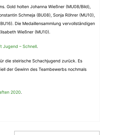
r uns. Gold holten Johanna Wießner (MU08/Bild),
Constantin Schmeja (BU08), Sonja Röhrer (MU10),
 (BU16). Die Medaillensammlung vervollständigen
Elisabeth Wießner (MU10).
ft Jugend – Schnell
.
ür die steirische Schachjugend zurück. Es
eziell der Gewinn des Teambewerbs nochmals
haften 2020
.