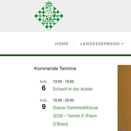
HOME
LANDESVERBAND
Kommende Termine
13:00
-
16:00
AUG.
6
Schach in der Auster
16:30
-
20:30
AUG.
9
Grazer Sommerblitzcup
2026 – Termin 5 (Flann
O’Brien)