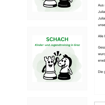
Aus 
Juli
Juli
unse
Alle
Gesa
wurd
erwä
Die 
Be