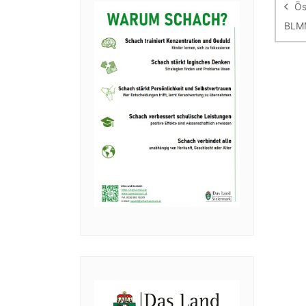
Ös
BLM