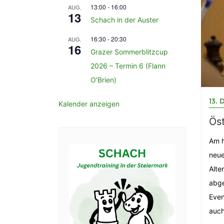
13:00
-
16:00
AUG.
13
Schach in der Auster
16:30
-
20:30
AUG.
16
Grazer Sommerblitzcup
2026 – Termin 6 (Flann
O’Brien)
13.
Kalender anzeigen
Öst
Am h
neue
Alte
abge
Even
auch