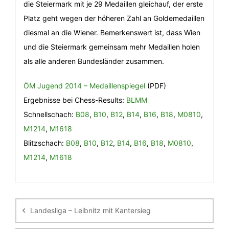
die Steiermark mit je 29 Medaillen gleichauf, der erste
Platz geht wegen der höheren Zahl an Goldemedaillen
diesmal an die Wiener. Bemerkenswert ist, dass Wien
und die Steiermark gemeinsam mehr Medaillen holen
als alle anderen Bundesländer zusammen.
ÖM Jugend 2014 – Medaillenspiegel
(PDF)
Ergebnisse bei Chess-Results:
BLMM
Schnellschach:
B08
,
B10
,
B12
,
B14
,
B16
,
B18
,
M0810
,
M1214
,
M1618
Blitzschach:
B08
,
B10
,
B12
,
B14
,
B16
,
B18
,
M0810
,
M1214
,
M1618
Beitragsnavigation
Landesliga – Leibnitz mit Kantersieg