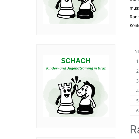
muss
Rang
Konk
Nr
1
2
3
4
5
6
R