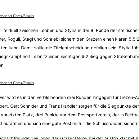
isse bei Chess-Results
Titelduell zwischen Leoben und Styria in der 8. Runde der steirischen
er, Rogulj, Stagl und Schriebl sichern den Grazern einen klaren 5,5:2
ten kann. Damit sollte die Titelentscheidung gefallen sein. Styria fü
iegskampf holt Leibnitz einen wichtigen 6:2 Sieg gegen Straßenbah
n.
isse bei Chess-Results
er wird es in den verbleibenden drei Runden hingegen für Liezen-
bert. Gert Schnider und Franz Handler sorgen für die Siegpunkte der O
vorletzten Platz, drei Punkte vor dem Postsportverein, der in Feldba
t aufatmen und sich eine gute Postion für die Schlussrunden sichern
Schachfreunde gewinnen das Grazer Derby bei der Austria klar mit 