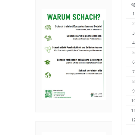
Rg
1
2
3
4
5
6
7
8
9
1
1
1