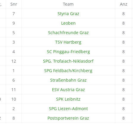
.
Snr
Team
Anz
7
Styria Graz
8
9
Leoben
8
5
Schachfreunde Graz
8
3
TSV Hartberg
8
4
SC Pinggau-Friedberg
8
12
SPG. Trofaiach-Niklasdorf
8
1
SPG Feldbach/Kirchberg
8
6
Straßenbahn Graz
8
11
ESV Austria Graz
8
0
10
SPK Leibnitz
8
1
2
SPG Liezen-Admont
8
2
8
Postsportverein Graz
8