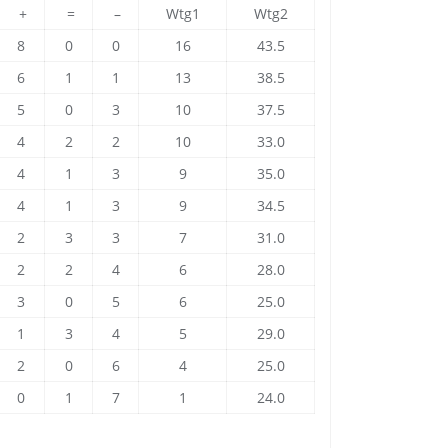
+
=
–
Wtg1
Wtg2
8
0
0
16
43.5
6
1
1
13
38.5
5
0
3
10
37.5
4
2
2
10
33.0
4
1
3
9
35.0
4
1
3
9
34.5
2
3
3
7
31.0
2
2
4
6
28.0
3
0
5
6
25.0
1
3
4
5
29.0
2
0
6
4
25.0
0
1
7
1
24.0