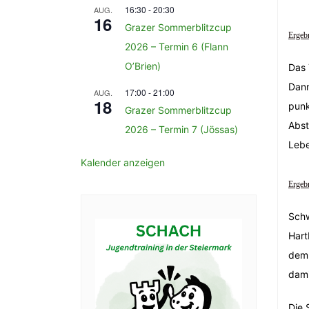
16:30
-
20:30
AUG.
16
Grazer Sommerblitzcup
Ergebn
2026 – Termin 6 (Flann
O’Brien)
Das 
Dann
17:00
-
21:00
AUG.
18
punk
Grazer Sommerblitzcup
Abst
2026 – Termin 7 (Jössas)
Lebe
Kalender anzeigen
Ergebn
Schw
Hart
dem 
dami
Die 