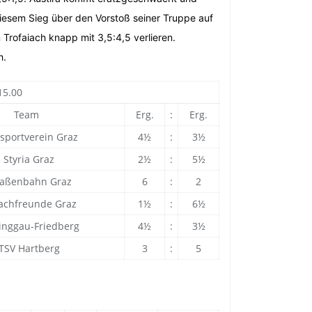
iesem Sieg über den Vorstoß seiner Truppe auf
n Trofaiach knapp mit 3,5:4,5 verlieren.
h.
15.00
Team
Erg.
:
Erg.
sportverein Graz
4½
:
3½
Styria Graz
2½
:
5½
aßenbahn Graz
6
:
2
chfreunde Graz
1½
:
6½
nggau-Friedberg
4½
:
3½
SV Hartberg
3
:
5