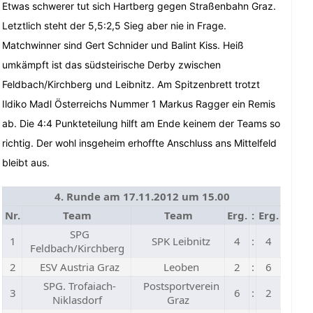
Etwas schwerer tut sich Hartberg gegen Straßenbahn Graz.
Letztlich steht der 5,5:2,5 Sieg aber nie in Frage.
Matchwinner sind Gert Schnider und Balint Kiss. Heiß
umkämpft ist das südsteirische Derby zwischen
Feldbach/Kirchberg und Leibnitz. Am Spitzenbrett trotzt
Ildiko Madl Österreichs Nummer 1 Markus Ragger ein Remis
ab. Die 4:4 Punkteteilung hilft am Ende keinem der Teams so
richtig. Der wohl insgeheim erhoffte Anschluss ans Mittelfeld
bleibt aus.
4. Runde am 17.11.2012 um 15.00
Nr.
Team
Team
Erg.
:
Erg.
SPG
1
SPK Leibnitz
4
:
4
Feldbach/Kirchberg
2
ESV Austria Graz
Leoben
2
:
6
SPG. Trofaiach-
Postsportverein
3
6
:
2
Niklasdorf
Graz