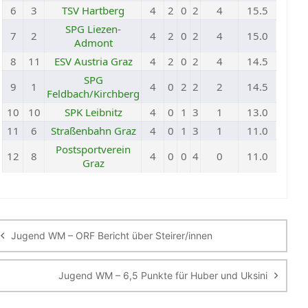
6
3
TSV Hartberg
4
2
0
2
4
15.5
SPG Liezen-
7
2
4
2
0
2
4
15.0
Admont
8
11
ESV Austria Graz
4
2
0
2
4
14.5
SPG
9
1
4
0
2
2
2
14.5
Feldbach/Kirchberg
10
10
SPK Leibnitz
4
0
1
3
1
13.0
11
6
Straßenbahn Graz
4
0
1
3
1
11.0
Postsportverein
12
8
4
0
0
4
0
11.0
Graz
eitragsnavigation
Jugend WM – ORF Bericht über Steirer/innen
Jugend WM – 6,5 Punkte für Huber und Uksini