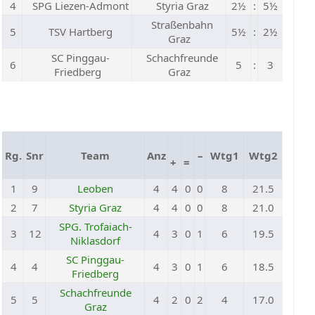
4
SPG Liezen-Admont
Styria Graz
2½
:
5½
Straßenbahn
5
TSV Hartberg
5½
:
2½
Graz
SC Pinggau-
Schachfreunde
6
5
:
3
Friedberg
Graz
Rg.
Snr
Team
Anz
–
Wtg1
Wtg2
+
=
1
9
Leoben
4
4
0
0
8
21.5
2
7
Styria Graz
4
4
0
0
8
21.0
SPG. Trofaiach-
3
12
4
3
0
1
6
19.5
Niklasdorf
SC Pinggau-
4
4
4
3
0
1
6
18.5
Friedberg
Schachfreunde
5
5
4
2
0
2
4
17.0
Graz