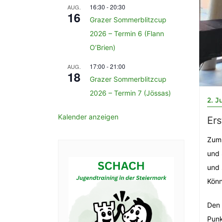
16:30
-
20:30
AUG.
16
Grazer Sommerblitzcup
2026 – Termin 6 (Flann
O’Brien)
17:00
-
21:00
AUG.
18
Grazer Sommerblitzcup
2026 – Termin 7 (Jössas)
2. J
Kalender anzeigen
Ers
Zum 
und 
und 
Könn
Den 
Punk