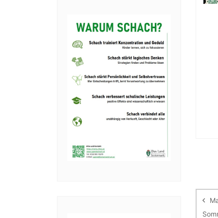
Be
Ma
Somm