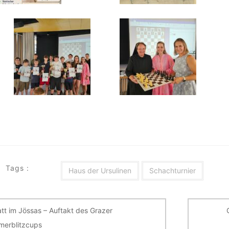
Tags :
Haus der Ursulinen
Schachturnier
itragsnavigation
tt im Jössas – Auftakt des Grazer
erblitzcups