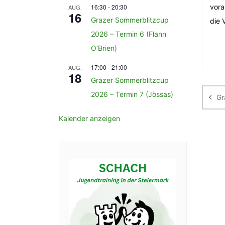
16:30
-
20:30
vora
AUG.
16
Grazer Sommerblitzcup
die 
2026 – Termin 6 (Flann
O’Brien)
17:00
-
21:00
AUG.
Be
18
Grazer Sommerblitzcup
2026 – Termin 7 (Jössas)
Gr
Kalender anzeigen