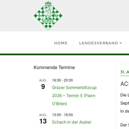
HOME
LANDESVERBAND
Kommende Termine
31. 
16:30
-
20:30
AUG.
AC
9
Grazer Sommerblitzcup
Die 
2026 – Termin 5 (Flann
Sept
O’Brien)
In d
13:00
-
16:00
AUG.
13
Schach in der Auster
Der 