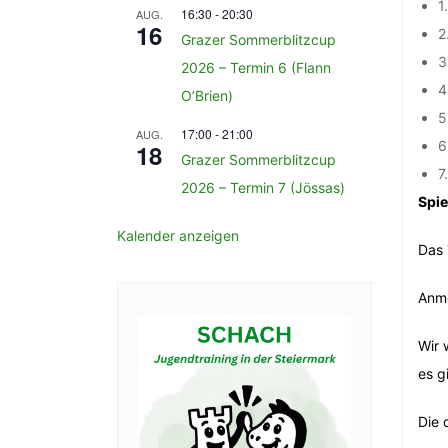
1
16:30
-
20:30
AUG.
16
2
Grazer Sommerblitzcup
3
2026 – Termin 6 (Flann
4
O’Brien)
5
17:00
-
21:00
AUG.
6
18
Grazer Sommerblitzcup
7
2026 – Termin 7 (Jössas)
Spie
Kalender anzeigen
Das 
Anme
Wir 
es g
Die 