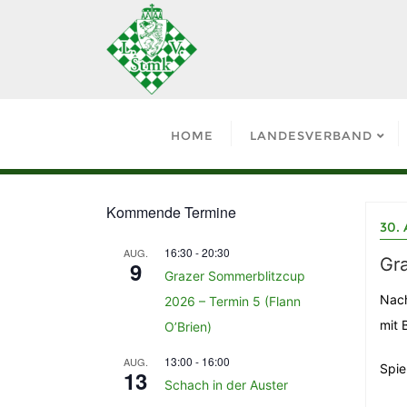
HOME
LANDESVERBAND
Kommende Termine
30. 
16:30
-
20:30
AUG.
Gra
9
Grazer Sommerblitzcup
Nach
2026 – Termin 5 (Flann
mit 
O’Brien)
13:00
-
16:00
AUG.
Spie
13
Schach in der Auster