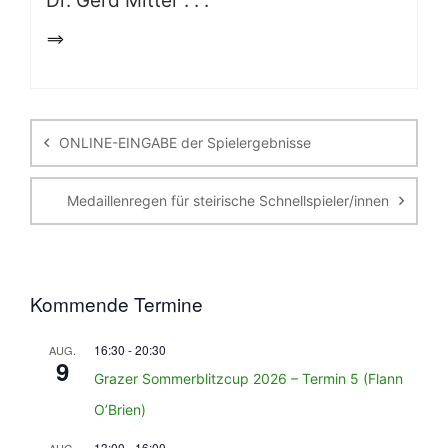
Dr. Gerd Mitter . . .
==>
Beitragsnavigation
ONLINE-EINGABE der Spielergebnisse
Medaillenregen für steirische Schnellspieler/innen
Kommende Termine
16:30
-
20:30
AUG.
9
Grazer Sommerblitzcup 2026 – Termin 5 (Flann
O’Brien)
13:00
-
16:00
AUG.