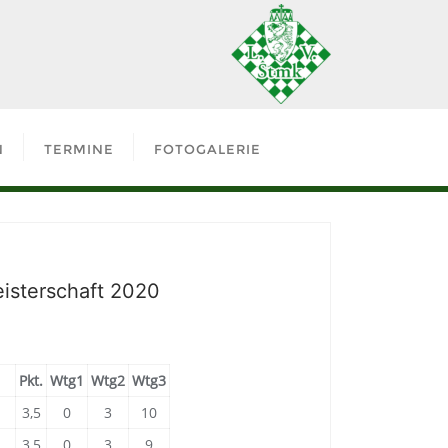
N
TERMINE
FOTOGALERIE
isterschaft 2020
Pkt.
Wtg1
Wtg2
Wtg3
3,5
0
3
10
3,5
0
3
9