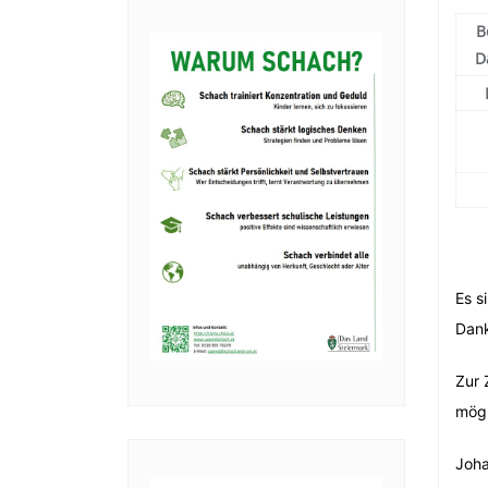
B
D
Es s
Dank
Zur 
mögl
Joha