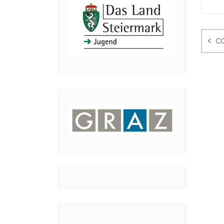
Be
CO