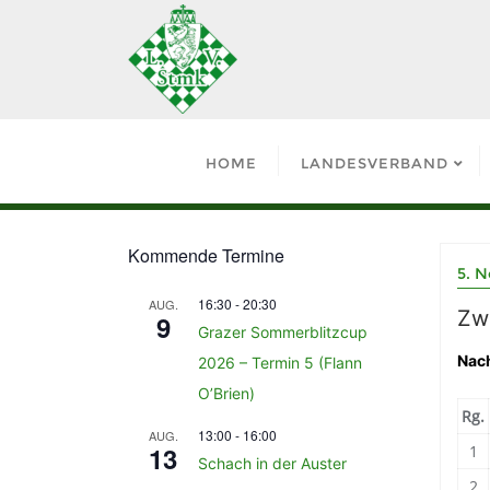
HOME
LANDESVERBAND
Kommende Termine
5. 
16:30
-
20:30
AUG.
Zw
9
Grazer Sommerblitzcup
Nach
2026 – Termin 5 (Flann
O’Brien)
Rg.
13:00
-
16:00
AUG.
13
1
Schach in der Auster
2