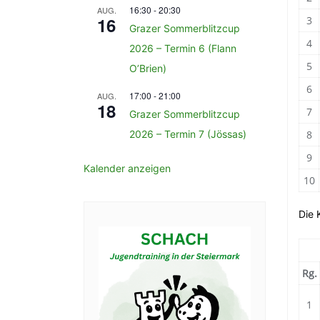
16:30
-
20:30
AUG.
16
3
Grazer Sommerblitzcup
4
2026 – Termin 6 (Flann
5
O’Brien)
6
17:00
-
21:00
AUG.
18
7
Grazer Sommerblitzcup
2026 – Termin 7 (Jössas)
8
9
Kalender anzeigen
10
Die 
Rg.
1