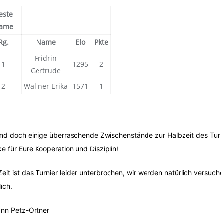
este
ame
Rg.
Name
Elo
Pkte
Fridrin
1
1295
2
Gertrude
2
Wallner Erika
1571
1
ind doch einige überraschende Zwischenstände zur Halbzeit des Tu
e für Eure Kooperation und Disziplin!
Zeit ist das Turnier leider unterbrochen, wir werden natürlich versuc
ich.
nn Petz-Ortner