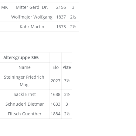
MK
Mitter Gerd Dr.
2156
3
Wolfmajer Wolfgang
1837
2½
Kahr Martin
1673
2½
Altersgruppe S65
Name
Elo
Pkte
Steininger Friedrich
2027
3½
Mag.
Sackl Ernst
1688
3½
Schnuderl Dietmar
1633
3
Flitsch Guenther
1884
2½