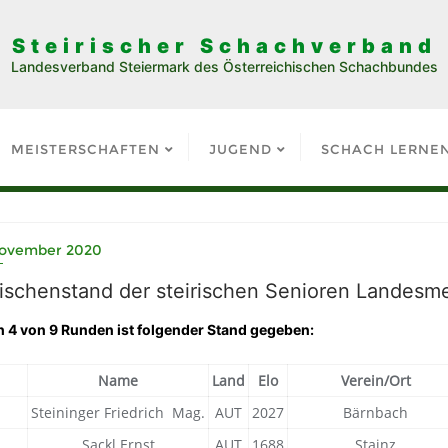
Steirischer Schachverband
Landesverband Steiermark des Österreichischen Schachbundes
MEISTERSCHAFTEN
JUGEND
SCHACH LERNE
November 2020
ischenstand der steirischen Senioren Landesme
 4 von 9 Runden ist folgender Stand gegeben:
Name
Land
Elo
Verein/Ort
Steininger Friedrich Mag.
AUT
2027
Bärnbach
Sackl Ernst
AUT
1688
Stainz