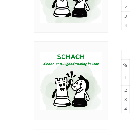
2
3
4
Rg.
1
2
3
4