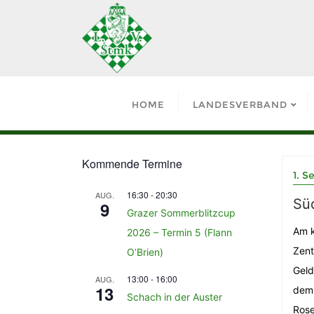
HOME
LANDESVERBAND
Kommende Termine
1. 
16:30
-
20:30
AUG.
Süd
9
Grazer Sommerblitzcup
Am k
2026 – Termin 5 (Flann
Zent
O’Brien)
Geld
13:00
-
16:00
AUG.
13
dem 
Schach in der Auster
Rose