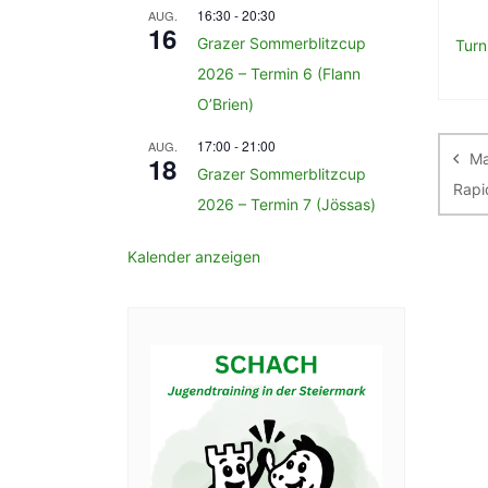
16:30
-
20:30
AUG.
16
Grazer Sommerblitzcup
Turn
2026 – Termin 6 (Flann
O’Brien)
Be
17:00
-
21:00
AUG.
Ma
18
Grazer Sommerblitzcup
Rapi
2026 – Termin 7 (Jössas)
Kalender anzeigen