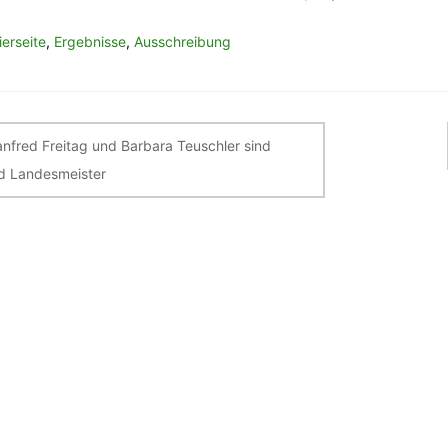
ierseite
,
Ergebnisse
,
Ausschreibung
itragsnavigation
nfred Freitag und Barbara Teuschler sind
d Landesmeister