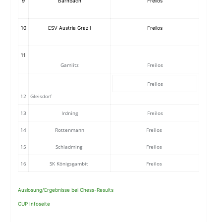
9
Bärnbach
Freilos
10
ESV Austria Graz I
Freilos
11
Gamlitz
Freilos
Freilos
12
Gleisdorf
13
Irdning
Freilos
14
Rottenmann
Freilos
15
Schladming
Freilos
16
SK Königsgambit
Freilos
Auslosung/Ergebnisse bei Chess-Results
CUP Infoseite