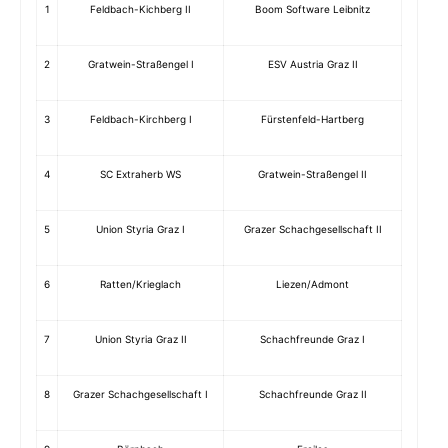
1
Feldbach-Kichberg II
Boom Software Leibnitz
2
Gratwein-Straßengel I
ESV Austria Graz II
3
Feldbach-Kirchberg I
Fürstenfeld-Hartberg
4
SC Extraherb WS
Gratwein-Straßengel II
5
Union Styria Graz I
Grazer Schachgesellschaft II
6
Ratten/Krieglach
Liezen/Admont
7
Union Styria Graz II
Schachfreunde Graz I
8
Grazer Schachgesellschaft I
Schachfreunde Graz II