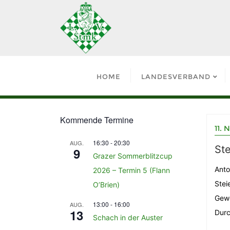
HOME
LANDESVERBAND
Kommende Termine
11.
16:30
-
20:30
AUG.
Ste
9
Grazer Sommerblitzcup
Anto
2026 – Termin 5 (Flann
Stei
O’Brien)
Gewe
13:00
-
16:00
AUG.
13
Durc
Schach in der Auster