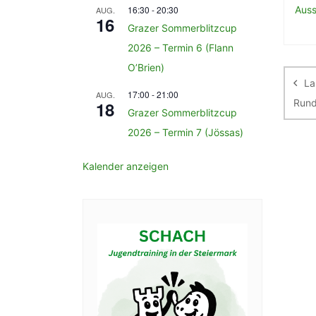
16:30
-
20:30
Auss
AUG.
16
Grazer Sommerblitzcup
2026 – Termin 6 (Flann
Be
O’Brien)
La
17:00
-
21:00
AUG.
Run
18
Grazer Sommerblitzcup
2026 – Termin 7 (Jössas)
Kalender anzeigen