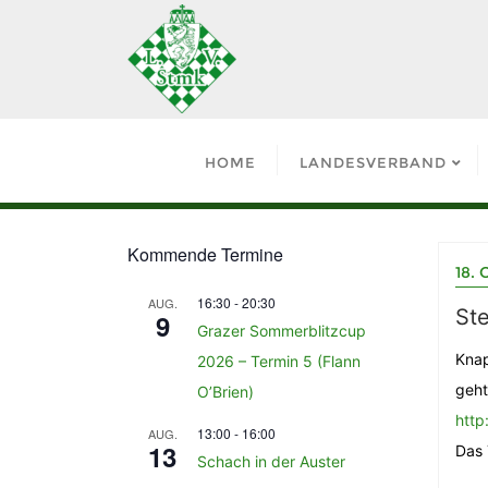
HOME
LANDESVERBAND
Kommende Termine
18. 
16:30
-
20:30
AUG.
Ste
9
Grazer Sommerblitzcup
Knap
2026 – Termin 5 (Flann
geht
O’Brien)
http
13:00
-
16:00
AUG.
13
Das 
Schach in der Auster