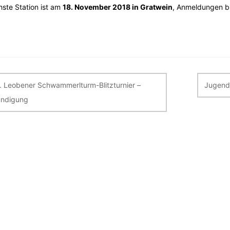
ste Station ist am
18. November 2018 in Gratwein
, Anmeldungen bi
itragsnavigation
. Leobener Schwammerlturm-Blitzturnier –
Jugends
ndigung