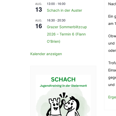
13:00
-
16:00
AUG.
Nach
13
Schach in der Auster
Ein 
16:30
-
20:30
AUG.
16
am 1
Grazer Sommerblitzcup
2026 – Termin 6 (Flann
Obwo
O’Brien)
und 
oder
Kalender anzeigen
Trof
Eins
gege
und 
Erge
Be