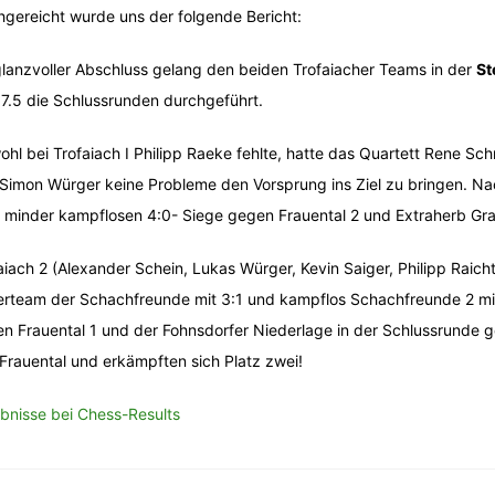
gereicht wurde uns der folgende Bericht:
glanzvoller Abschluss gelang den beiden Trofaiacher Teams in der
St
7.5 die Schlussrunden durchgeführt.
hl bei Trofaiach I Philipp Raeke fehlte, hatte das Quartett Rene S
Simon Würger keine Probleme den Vorsprung ins Ziel zu bringen. Nac
 minder kampflosen 4:0- Siege gegen Frauental 2 und Extraherb Gra
aiach 2 (Alexander Schein, Lukas Würger, Kevin Saiger, Philipp Raic
erteam der Schachfreunde mit 3:1 und kampflos Schachfreunde 2 mi
n Frauental 1 und der Fohnsdorfer Niederlage in der Schlussrunde 
Frauental und erkämpften sich Platz zwei!
bnisse bei Chess-Results
itragsnavigation