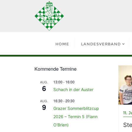
HOME
LANDESVERBAND
Kommende Termine
13:00
-
16:00
AUG.
6
Schach in der Auster
16:30
-
20:30
AUG.
9
Grazer Sommerblitzcup
11. 
2026 – Termin 5 (Flann
Ste
O’Brien)