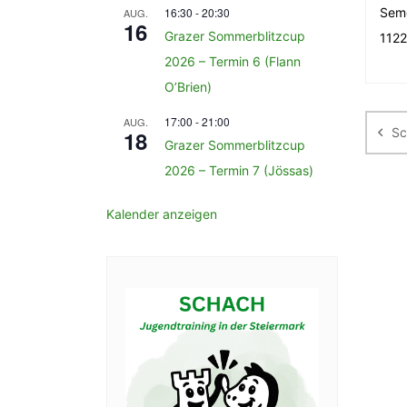
16:30
-
20:30
Seme
AUG.
16
Grazer Sommerblitzcup
1122
2026 – Termin 6 (Flann
O’Brien)
Be
17:00
-
21:00
AUG.
Sc
18
Grazer Sommerblitzcup
2026 – Termin 7 (Jössas)
Kalender anzeigen