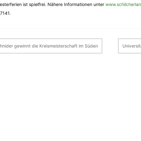
sterferien ist spielfrei. Nähere Informationen unter
www.schilcherla
7141.
itragsnavigation
hnider gewinnt die Kreismeisterschaft im Süden
Universi