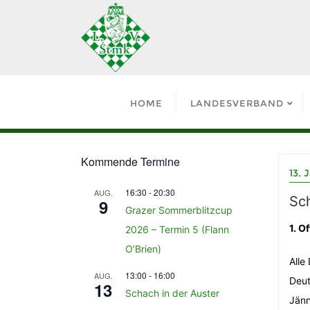
HOME
LANDESVERBAND
Kommende Termine
13. 
16:30
-
20:30
AUG.
Sch
9
Grazer Sommerblitzcup
1. O
2026 – Termin 5 (Flann
O’Brien)
Alle
13:00
-
16:00
AUG.
Deut
13
Schach in der Auster
Jänn