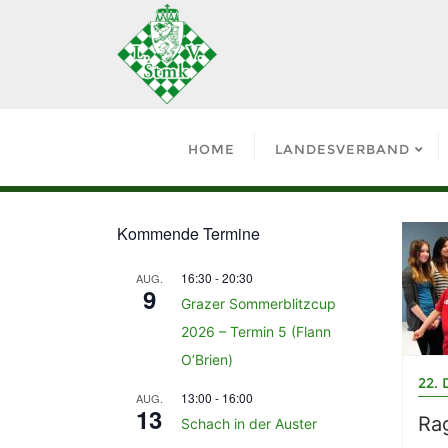
HOME
LANDESVERBAND
Kommende Termine
16:30
-
20:30
AUG.
9
Grazer Sommerblitzcup
2026 – Termin 5 (Flann
O’Brien)
22.
13:00
-
16:00
AUG.
13
Ra
Schach in der Auster