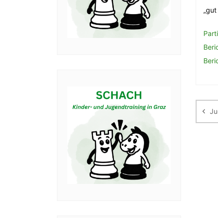
„gut
Part
Beri
Beri
Be
Ju