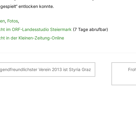
 gespielt“ entlocken konnte.
ien
,
Fotos
,
cht im ORF-Landesstudio Steiermark
(7 Tage abrufbar)
cht in der Kleinen-Zeitung-Online
itragsnavigation
gendfreundlichster Verein 2013 ist Styria Graz
Fro