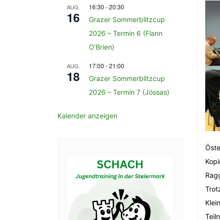
16:30
-
20:30
AUG.
16
Grazer Sommerblitzcup
2026 – Termin 6 (Flann
O’Brien)
17:00
-
21:00
AUG.
18
Grazer Sommerblitzcup
2026 – Termin 7 (Jössas)
Kalender anzeigen
Öste
Kopi
Ragg
Trot
Klei
Teil