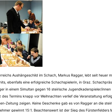
rreichs Aushängeschild im Schach, Markus Ragger, lebt seit heuer mi
nits, ebenfalls eine erfolgreiche Schachspielerin, in Graz. Schachpr
er in einem Simultan gegen 16 steirische Jugendkaderspieler/innen 
z des Termins knapp vor Weihnachten verlief die Veranstaltung erfol
nen-Zeitung zeigen. Keine Geschenke gab es von Ragger an die stei
nehmer gewinnt 15:1. Beachtenswert ist der Sieg des Fürstenfelders 