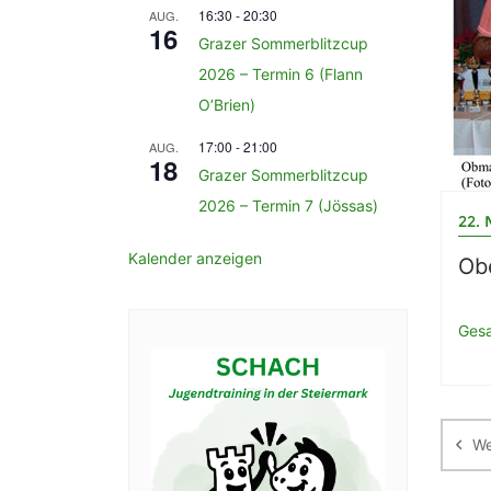
16:30
-
20:30
AUG.
16
Grazer Sommerblitzcup
2026 – Termin 6 (Flann
O’Brien)
17:00
-
21:00
AUG.
18
Grazer Sommerblitzcup
2026 – Termin 7 (Jössas)
22. 
Kalender anzeigen
Obe
Gesa
Be
We