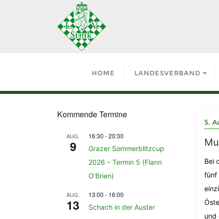
HOME
LANDESVERBAND
Kommende Termine
5. A
16:30
-
20:30
AUG.
Mu
9
Grazer Sommerblitzcup
Bei 
2026 – Termin 5 (Flann
fünf
O’Brien)
einz
13:00
-
16:00
AUG.
13
Öste
Schach in der Auster
und 