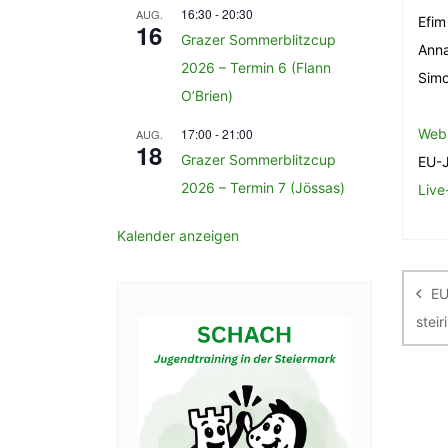
16:30
-
20:30
AUG.
Efim
16
Grazer Sommerblitzcup
Anna
2026 – Termin 6 (Flann
Simo
O’Brien)
17:00
-
21:00
Web
AUG.
18
Grazer Sommerblitzcup
EU-J
2026 – Termin 7 (Jössas)
Live
Kalender anzeigen
Be
EU
stei