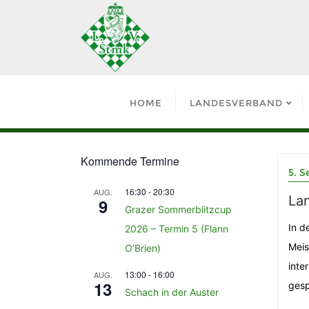
HOME
LANDESVERBAND
Kommende Termine
5. 
16:30
-
20:30
AUG.
La
9
Grazer Sommerblitzcup
In d
2026 – Termin 5 (Flann
Meis
O’Brien)
inte
13:00
-
16:00
AUG.
13
gesp
Schach in der Auster