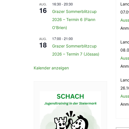
16:30
-
20:30
Land
AUG.
16
Grazer Sommerblitzcup
07.0
2026 – Termin 6 (Flann
Auss
O’Brien)
Anm
17:00
-
21:00
AUG.
Land
18
Grazer Sommerblitzcup
08.0
2026 – Termin 7 (Jössas)
Auss
Anm
Kalender anzeigen
Land
26.1
Auss
Anm
Be