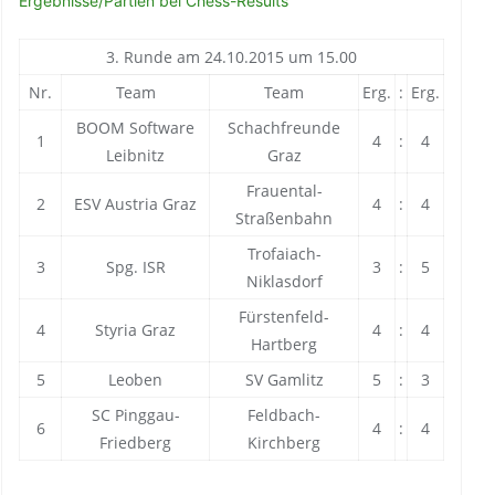
Ergebnisse/Partien bei Chess-Results
3. Runde am 24.10.2015 um 15.00
Nr.
Team
Team
Erg.
:
Erg.
BOOM Software
Schachfreunde
1
4
:
4
Leibnitz
Graz
Frauental-
2
ESV Austria Graz
4
:
4
Straßenbahn
Trofaiach-
3
Spg. ISR
3
:
5
Niklasdorf
Fürstenfeld-
4
Styria Graz
4
:
4
Hartberg
5
Leoben
SV Gamlitz
5
:
3
SC Pinggau-
Feldbach-
6
4
:
4
Friedberg
Kirchberg