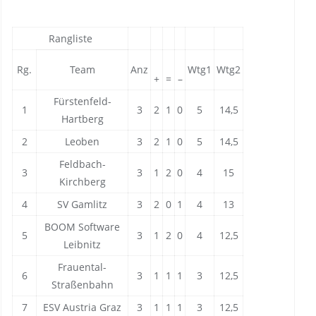
Rangliste
Rg.
Team
Anz
Wtg1
Wtg2
+
=
–
Fürstenfeld-
1
3
2
1
0
5
14,5
Hartberg
2
Leoben
3
2
1
0
5
14,5
Feldbach-
3
3
1
2
0
4
15
Kirchberg
4
SV Gamlitz
3
2
0
1
4
13
BOOM Software
5
3
1
2
0
4
12,5
Leibnitz
Frauental-
6
3
1
1
1
3
12,5
Straßenbahn
7
ESV Austria Graz
3
1
1
1
3
12,5