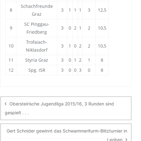
Schachfreunde
8
3
1
1
1
3
12,5
Graz
SC Pinggau-
9
3
0
2
1
2
10,5
Friedberg
Trofaiach-
10
3
1
0
2
2
10,5
Niklasdorf
11
Styria Graz
3
0
1
2
1
8
12
Spg. ISR
3
0
0
3
0
8
Beitragsnavigation
Obersteirische Jugendliga 2015/16, 3 Runden sind
gespielt . . .
Gert Schnider gewinnt das Schwammerlturm-Blitzturnier in
Leoben