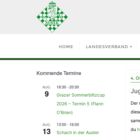
HOME
LANDESVERBAND
Kommende Termine
4. O
16:30
-
20:30
AUG.
Ju
9
Grazer Sommerblitzcup
Der 
2026 – Termin 5 (Flann
dies
O’Brien)
samm
13:00
-
16:00
AUG.
13
du
h
Schach in der Auster