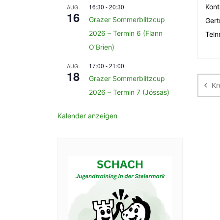
16:30
-
20:30
Kont
AUG.
16
Grazer Sommerblitzcup
Gert
2026 – Termin 6 (Flann
Teln
O’Brien)
Be
17:00
-
21:00
AUG.
18
Grazer Sommerblitzcup
Kr
2026 – Termin 7 (Jössas)
Kalender anzeigen