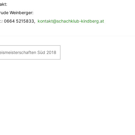
akt:
rude Weinberger:
r.: 0664 5215833,
kontakt@schachklub-kindberg.at
itragsnavigation
eismeisterschaften Süd 2018