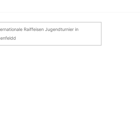
itragsnavigation
ternationale Raiffeisen Jugendturnier in
tenfeldd