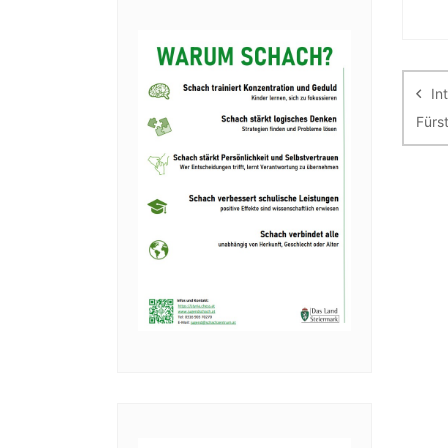
Be
In
Fürs