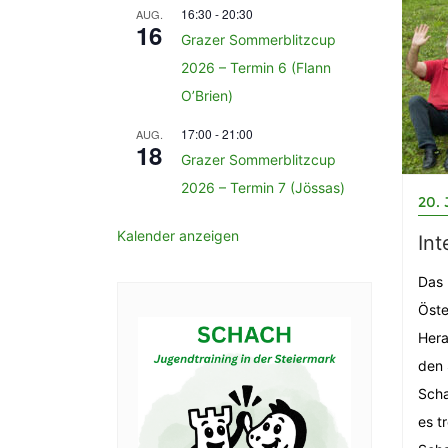
16:30
-
20:30
AUG.
16
Grazer Sommerblitzcup
2026 – Termin 6 (Flann
O’Brien)
17:00
-
21:00
AUG.
18
Grazer Sommerblitzcup
2026 – Termin 7 (Jössas)
20. 
Kalender anzeigen
Int
Das 
Öste
Hera
den 
Scha
es t