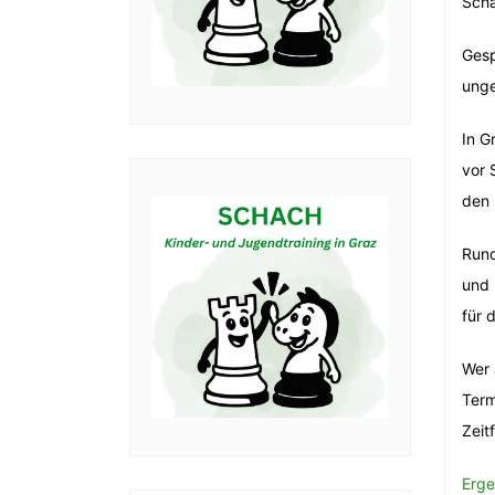
Scha
Gesp
unge
In G
vor 
den 
Rund
und 
für 
Wer 
Term
Zeit
Erge