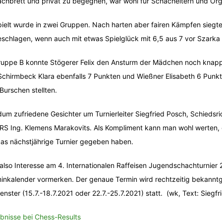
chbrett und privat zu begegnen, war wohl für Schacheltern und Orga
ielt wurde in zwei Gruppen. Nach harten aber fairen Kämpfen siegt
schlagen, wenn auch mit etwas Spielglück mit 6,5 aus 7 vor Szarka 
ruppe B konnte Stögerer Felix den Ansturm der Mädchen noch knapp 
Schirmbeck Klara ebenfalls 7 Punkten und Wießner Elisabeth 6 Punkt
Burschen stellten.
um zufriedene Gesichter um Turnierleiter Siegfried Posch, Schiedsr
RS Ing. Klemens Marakovits. Als Kompliment kann man wohl werten, d
das nächstjährige Turnier gegeben haben.
also Interesse am 4. Internationalen Raffeisen Jugendschachturnier 20
inkalender vormerken. Der genaue Termin wird rechtzeitig bekanntg
fenster (15.7.-18.7.2021 oder 22.7.-25.7.2021) statt. (wk, Text: Siegf
bnisse bei Chess-Results