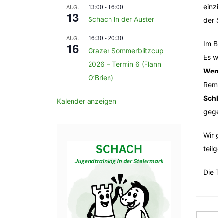
13:00
-
16:00
einz
AUG.
13
Schach in der Auster
der 
16:30
-
20:30
AUG.
Im B
16
Grazer Sommerblitzcup
Es w
2026 – Termin 6 (Flann
Wen
O’Brien)
Remi
Schl
Kalender anzeigen
gege
Wir 
teil
Die 
Be