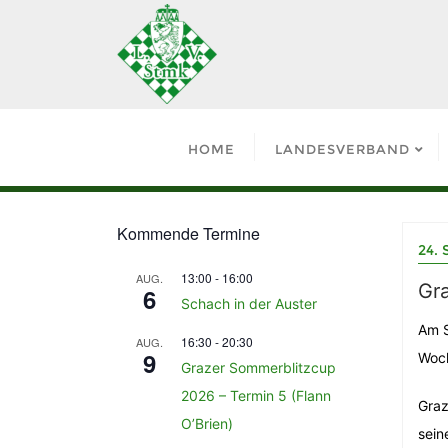
HOME
LANDESVERBAND
Kommende Termine
24.
13:00
-
16:00
AUG.
Gra
6
Schach in der Auster
Am S
16:30
-
20:30
AUG.
9
Woch
Grazer Sommerblitzcup
2026 – Termin 5 (Flann
Graz
O’Brien)
sein