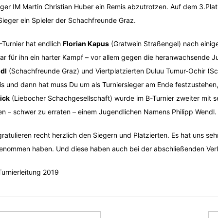
iger IM Martin Christian Huber ein Remis abzutrotzen. Auf dem 3.Pl
Sieger ein Spieler der Schachfreunde Graz.
-Turnier hat endlich
Florian Kapus
(Gratwein Straßengel) nach einig
ar für ihn ein harter Kampf – vor allem gegen die heranwachsende J
dl
(Schachfreunde Graz) und Viertplatzierten Duluu Tumur-Ochir (S
s und dann hat muss Du um als Turniersieger am Ende festzustehen,
ick
(Liebocher Schachgesellschaft) wurde im B-Turnier zweiter mit s
n – schwer zu erraten – einem Jugendlichen Namens Philipp Wendl.
gratulieren recht herzlich den Siegern und Platzierten. Es hat uns seh
genommen haben. Und diese haben auch bei der abschließenden Ver
Turnierleitung 2019
itragsnavigation