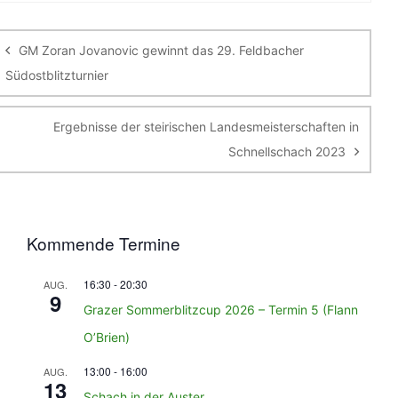
Beitragsnavigation
GM Zoran Jovanovic gewinnt das 29. Feldbacher
Südostblitzturnier
Ergebnisse der steirischen Landesmeisterschaften in
Schnellschach 2023
Kommende Termine
16:30
-
20:30
AUG.
9
Grazer Sommerblitzcup 2026 – Termin 5 (Flann
O’Brien)
13:00
-
16:00
AUG.
13
Schach in der Auster