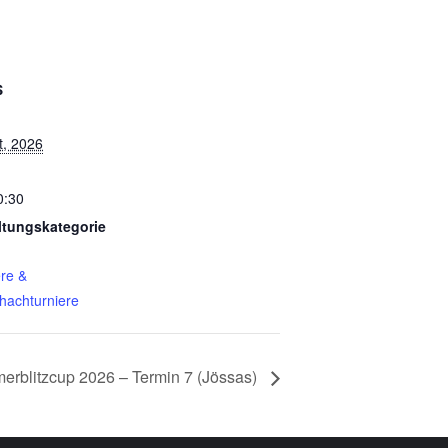
S
t, 2026
0:30
ltungskategorie
ere &
hachturniere
erblitzcup 2026 – Termin 7 (Jössas)