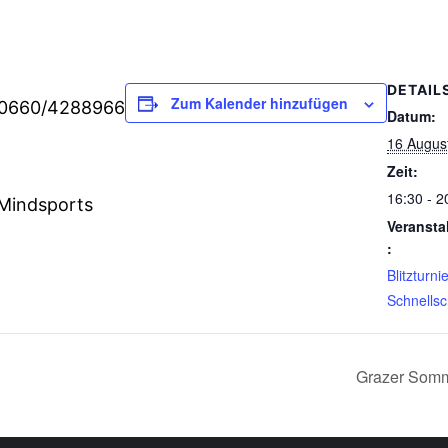
DETAIL
Zum Kalender hinzufügen
 0660/4288966
Datum:
16 Augus
Zeit:
16:30 - 2
 Mindsports
Veransta
:
Blitzturni
Schnellsc
Grazer Somm