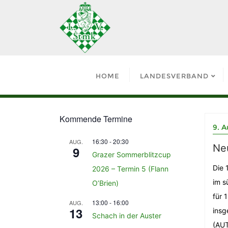
HOME
LANDESVERBAND
Kommende Termine
9. A
16:30
-
20:30
AUG.
Ne
9
Grazer Sommerblitzcup
Die 
2026 – Termin 5 (Flann
im s
O’Brien)
für 
13:00
-
16:00
AUG.
13
insg
Schach in der Auster
(AUT