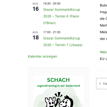
16:30
-
20:30
AUG.
Bube
16
Grazer Sommerblitzcup
Insg
2026 – Termin 6 (Flann
die 
O’Brien)
Mart
17:00
-
21:00
Meis
AUG.
18
Grazer Sommerblitzcup
der 
2026 – Termin 7 (Jössas)
Web
Kalender anzeigen
EU-J
Be
Ha