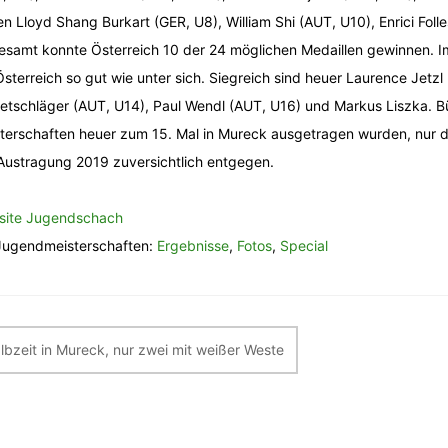
n Lloyd Shang Burkart (GER, U8), William Shi (AUT, U10), Enrici Foll
esamt konnte Österreich 10 der 24 möglichen Medaillen gewinnen. I
Österreich so gut wie unter sich. Siegreich sind heuer Laurence Jetz
etschläger (AUT, U14), Paul Wendl (AUT, U16) und Markus Liszka. Bü
terschaften heuer zum 15. Mal in Mureck ausgetragen wurden, nur di
Austragung 2019 zuversichtlich entgegen.
site Jugendschach
ugendmeisterschaften:
Ergebnisse
,
Fotos
,
Special
itragsnavigation
lbzeit in Mureck, nur zwei mit weißer Weste