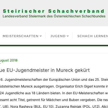
Steirischer Schachverband
Landesverband Steiermark des Österreichischen Schachbundes
MEISTERSCHAFTEN
JUGEND
SCHACH LERNE
ugust 2018
ue EU-Jugendmeister in Mureck gekürt
16. Jugendmeisterschaften der Europäischen Union und das 25. Stei
üdsteirischen Mureck ausgetragen. Organisator Erich Gigerl konnte
124 Jugendliche aus 18 Ländern bieten. In den EU-Meisterschaften w
esamt acht Titel, getrennt für Mädchen und Buben vergeben. Die ne
, U8), Nora Rasheva (BUL, EU 10), Zuzanna Rejniak (POL, U12), Alic