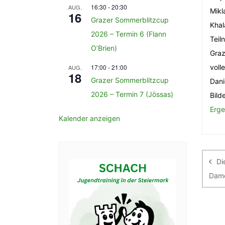
16:30
-
20:30
AUG.
Mikl
16
Grazer Sommerblitzcup
Khal
2026 – Termin 6 (Flann
Teil
O’Brien)
Graz
17:00
-
21:00
voll
AUG.
18
Grazer Sommerblitzcup
Dani
2026 – Termin 7 (Jössas)
Bild
Erge
Kalender anzeigen
Be
Di
Dame