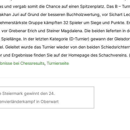
as und vergab somit die Chance auf einen Spitzenplatz. Das B – Tu
akhan Juri auf Grund der besseren Buchholzwertung, vor Sichart Leo
nehmerstärkste Gruppe kämpften 32 Spieler um Siege und Punkte. E
 vor Grebenar Erich und Steiner Magdalena. Die beiden lieferten in 
e Spiellänge. In der letzten Kategorie (D-Turnier) gewann der Gleisd
el. Geleitet wurde das Turnier wieder von den beiden Schiedsrichter
er und Ergebnisse finden Sie auf der Homepage des Schachvereins. (
bnisse bei Chessresults
,
Turnierseite
itragsnavigation
e Steiermark gewinnt den 24.
nvierländerkampf in Oberwart