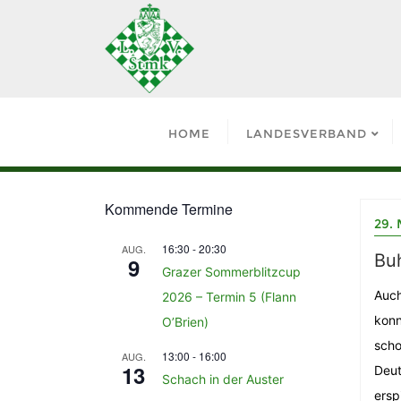
HOME
LANDESVERBAND
Kommende Termine
29. 
16:30
-
20:30
AUG.
Bu
9
Grazer Sommerblitzcup
Auch
2026 – Termin 5 (Flann
konn
O’Brien)
scho
13:00
-
16:00
AUG.
13
Deut
Schach in der Auster
ersp