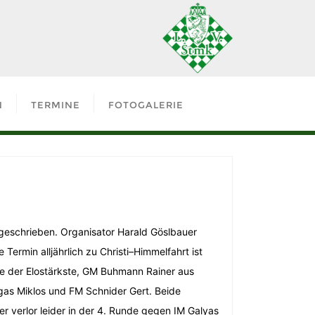
N
TERMINE
FOTOGALERIE
ßgeschrieben. Organisator Harald Göslbauer
ermin alljährlich zu Christi–Himmelfahrt ist
de der Elostärkste, GM Buhmann Rainer aus
ygas Miklos und FM Schnider Gert. Beide
r verlor leider in der 4. Runde gegen IM Galyas