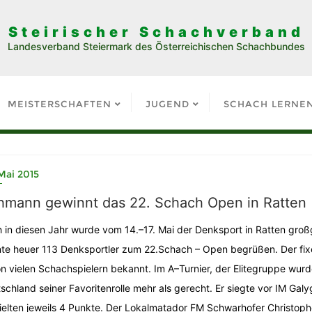
Steirischer Schachverband
Landesverband Steiermark des Österreichischen Schachbundes
MEISTERSCHAFTEN
JUGEND
SCHACH LERNE
Mai 2015
hmann gewinnt das 22. Schach Open in Ratten
 in diesen Jahr wurde vom 14.–17. Mai der Denksport in Ratten gro
te heuer 113 Denksportler zum 22.Schach – Open begrüßen. Der fixe T
n vielen Schachspielern bekannt. Im A–Turnier, der Elitegruppe wur
schland seiner Favoritenrolle mehr als gerecht. Er siegte vor IM Gal
ielten jeweils 4 Punkte. Der Lokalmatador FM Schwarhofer Christophe