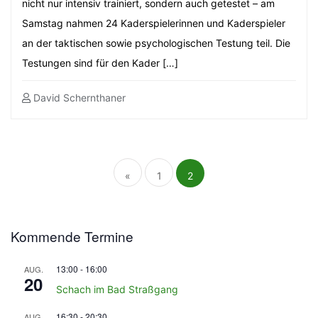
nicht nur intensiv trainiert, sondern auch getestet – am
Samstag nahmen 24 Kaderspielerinnen und Kaderspieler
an der taktischen sowie psychologischen Testung teil. Die
Testungen sind für den Kader […]
David Schernthaner
Seitennummerierung
der
Beiträge
«
1
2
Kommende Termine
13:00
-
16:00
AUG.
20
Schach im Bad Straßgang
16:30
-
20:30
AUG.