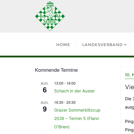
HOME
LANDESVERBAND
Kommende Termine
10.
13:00
-
16:00
AUG.
Vie
6
Schach in der Auster
Die 
16:30
-
20:30
AUG.
9
ausg
Grazer Sommerblitzcup
2026 – Termin 5 (Flann
Ping
O’Brien)
Ping