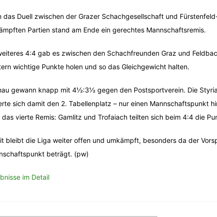
 das Duell zwischen der Grazer Schachgesellschaft und Fürstenfeld
mpften Partien stand am Ende ein gerechtes Mannschaftsremis.
weiteres 4:4 gab es zwischen den Schachfreunden Graz und Feldbach
tern wichtige Punkte holen und so das Gleichgewicht halten.
au gewann knapp mit 4½:3½ gegen den Postsportverein. Die Styria 
erte sich damit den 2. Tabellenplatz – nur einen Mannschaftspunkt hi
l das vierte Remis: Gamlitz und Trofaiach teilten sich beim 4:4 die Pu
t bleibt die Liga weiter offen und umkämpft, besonders da der Vors
schaftspunkt beträgt. (pw)
bnisse im Detail
itragsnavigation