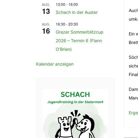
13:00
-
16:00
AUG.
13
Auch
Schach in der Auster
umkä
16:30
-
20:30
AUG.
16
Grazer Sommerblitzcup
Ein 
2026 – Termin 6 (Flann
Bret
O’Brien)
Söch
Kalender anzeigen
sich
Fina
Dami
Mann
Erge
Be