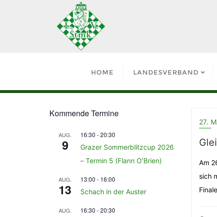
HOME
LANDESVERBAND
Kommende Termine
27. 
16:30
-
20:30
AUG.
9
Gle
Grazer Sommerblitzcup 2026
– Termin 5 (Flann O’Brien)
Am 26
sich 
13:00
-
16:00
AUG.
13
Final
Schach in der Auster
16:30
-
20:30
AUG.