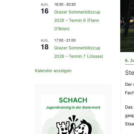
16:30
-
20:30
AUG.
16
Grazer Sommerblitzcup
2026 – Termin 6 (Flann
O’Brien)
17:00
-
21:00
AUG.
18
Grazer Sommerblitzcup
2026 – Termin 7 (Jössas)
6. J
Kalender anzeigen
St
Der 
Fach
Das 
gesp
Staa