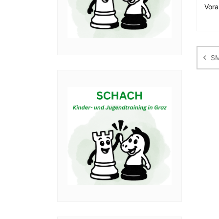
Vora
Be
SM