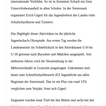
internationale Vorbilder.
So ist in Arme
nien S
chach ein fixer
Unterichtsbestandteil
in allen
Schulen. In der Steiermark
organisiert Erich Gigerl für das
Jugendreferat des Landes
viele
Schulschachkurse und Turniere.
Das Highlight dieser Aktivitäten ist die jährliche
Jugend
schach-Olympiade. Am ersten Tag werden die
Landesmeister im Schnellschach
in den Altersklassen U-8 bis
U
-18 getrennt nach Burschen
und
M
ädchen ausgespielt. Seit
mehreren Jahren wird d
ie Veranstaltung in der
Mehrzweckhalle in Gratwein ausgetragen. Gekommen sind
heuer zum Sch
nellschachb
ewerb 453 Jugendliche aus allen
Regionen der
Steiermark. Das ist ein Plus von
rund 15%
verglichen zum Vorjahr
, freut
sich Gigerl.
Insgesamt wurden neun Titel bei den Buben und sechs bei den