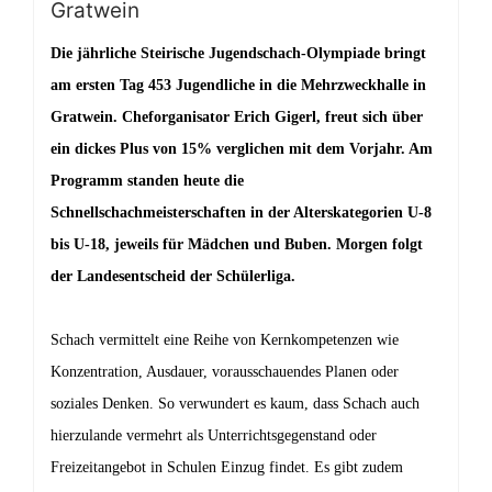
Gratwein
Die jährliche
Steirische Jug
ends
chach-Olympiade bringt
am ersten Tag 453 Jugendliche in die Mehrzweckhalle in
Gratw
ein. Cheforganis
ator Erich Gigerl, freut sich über
ein dickes Plus von 15%
verglichen mit dem Vorjahr. Am
Pr
o
gramm standen heute die
Schnellschachmeisters
chaften in der Altersk
ategorien U-8
bis U-18
, jeweils für
Mädchen und Buben.
Morgen folgt
der Lan
desentscheid der Schülerliga.
Schach vermittelt eine Reihe von Kernko
mpetenzen wie
Konzentration, Ausdauer, vorausschauendes Planen
oder
soz
iales Denken.
So verwundert es kaum, dass Schach auch
hierzulande vermehrt
als Unterrichtsgegenstand oder
Freizeitangebot in Schulen
Einzug findet
. Es gibt
zudem