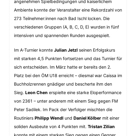
angenehmen Spielbedingungen und kaiserlichem
Ambiente konnte der Veranstalter eine Rekordzahl von
273 Teilnehmer:innen nach Bad Ischl locken. Die
verschiedenen Gruppen (A, B, C, D, E) wurden in fünf
intensiven und spannenden Runden ausgespielt.
Im A-Turnier konnte
Julian Jetzl
seinen Erfolgskurs
mit starken 4,5 Punkten fortsetzen und das Turnier für
sich entscheiden. Im März hatte er bereits den 2.
Platz bei den ÖM U18 erreicht – diesmal war Caissa im
Buchholzrennen gnädiger und bescherte ihm den
Sieg.
Leon Chen
erspielte eine starke Eloperformance
von 2361 – unter anderem mit einem Sieg gegen FM
Peter Sadilek. Im Pack der Verfolger mischten die
Routiniers
Philipp Wendl
und
Daniel Kölber
mit einer
soliden Ausbeute von 4 Punkten mit.
Tristan Zilian
konnte mit einem starken Sieg gegen einen Gegner