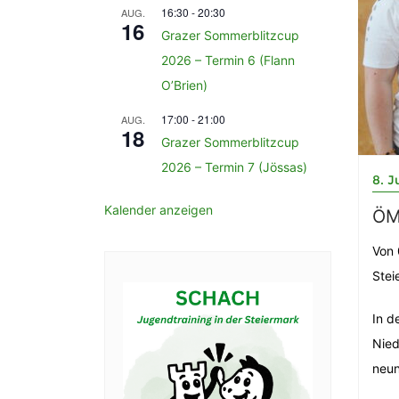
16:30
-
20:30
AUG.
16
Grazer Sommerblitzcup
2026 – Termin 6 (Flann
O’Brien)
17:00
-
21:00
AUG.
18
Grazer Sommerblitzcup
2026 – Termin 7 (Jössas)
8. J
Kalender anzeigen
ÖM 
Von 
Stei
In d
Nied
neun