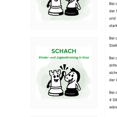
Bei 
der 
und 
star
Bei 
Stel
Bei 
drit
sich
der 
Bei 
4 Si
wäre