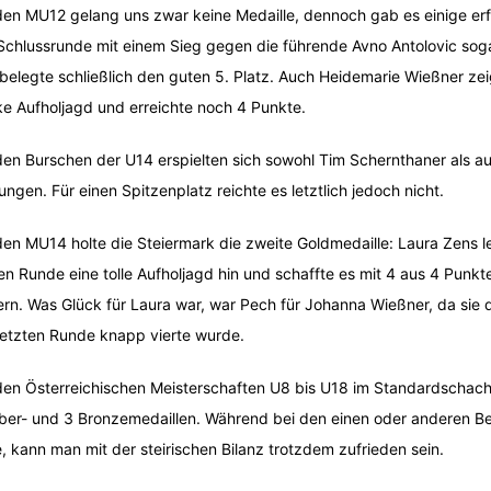
den MU12 gelang uns zwar keine Medaille, dennoch gab es einige erf
Schlussrunde mit einem Sieg gegen die führende Avno Antolovic soga
belegte schließlich den guten 5. Platz. Auch Heidemarie Wießner ze
ke Aufholjagd und erreichte noch 4 Punkte.
den Burschen der U14 erspielten sich sowohl Tim Schernthaner als a
lungen. Für einen Spitzenplatz reichte es letztlich jedoch nicht.
den MU14 holte die Steiermark die zweite Goldmedaille: Laura Zens l
ten Runde eine tolle Aufholjagd hin und schaffte es mit 4 aus 4 Punkt
ern. Was Glück für Laura war, war Pech für Johanna Wießner, da sie 
letzten Runde knapp vierte wurde.
den Österreichischen Meisterschaften U8 bis U18 im Standardschach
lber- und 3 Bronzemedaillen. Während bei den einen oder anderen B
, kann man mit der steirischen Bilanz trotzdem zufrieden sein.