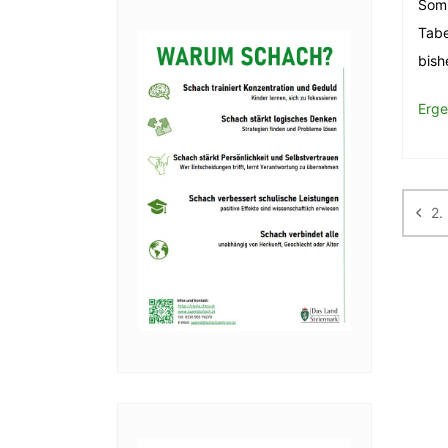
Somi
Tabe
bish
Erge
Be
2.