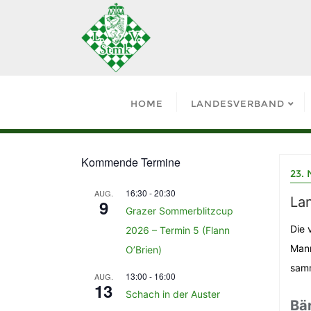
HOME
LANDESVERBAND
Kommende Termine
23.
16:30
-
20:30
AUG.
Lan
9
Grazer Sommerblitzcup
Die 
2026 – Termin 5 (Flann
Mann
O’Brien)
samm
13:00
-
16:00
AUG.
13
Schach in der Auster
Bä