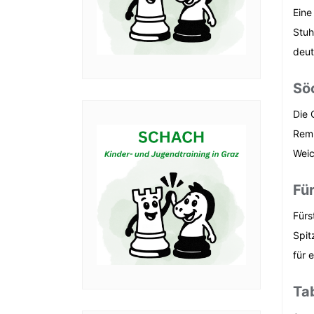
Eine
Stuh
deut
Sö
Die 
Remi
Weic
Fü
Fürs
Spit
für 
Ta