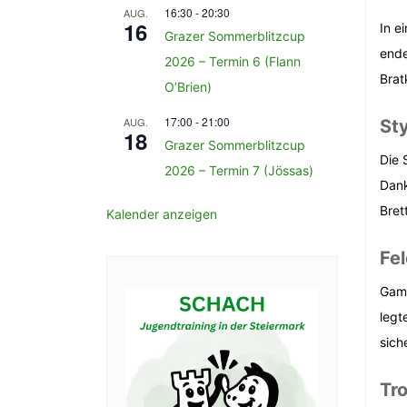
16:30
-
20:30
AUG.
16
In e
Grazer Sommerblitzcup
ende
2026 – Termin 6 (Flann
Brat
O’Brien)
17:00
-
21:00
AUG.
St
18
Grazer Sommerblitzcup
Die 
2026 – Termin 7 (Jössas)
Dank
Bret
Kalender anzeigen
Fel
Gaml
legt
sich
Tro