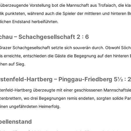
 überzeugende Vorstellung bot die Mannschaft aus Trofaiach, die k
lik punkteten, während auch die Spieler der mittleren und hinteren B
lichen Endstand herbeiführten.
chau – Schachgesellschaft 2 : 6
Grazer Schachgesellschaft setzte sich souverän durch. Obwohl Söcha
s erreichte, entschieden die Gäste die Begegnung auf den hinteren Bre
hen auf Sieg.
rstenfeld-Hartberg – Pinggau-Friedberg 5½ : 
tenfeld-Hartberg überzeugte mit einer geschlossenen Mannschaftsle
zenbrettern, wo drei Begegnungen remis endeten, sorgten solide Part
einen ungefährdeten Heimerfolg.
bellenstand