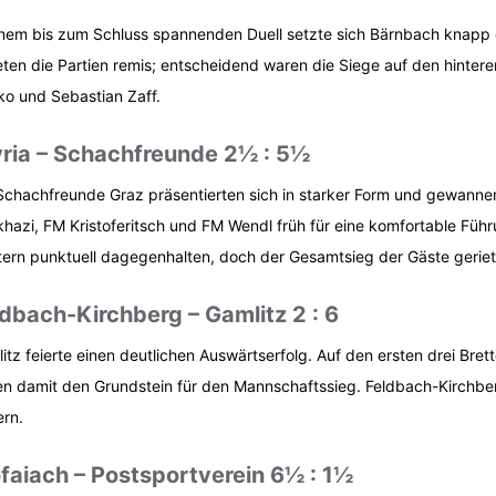
inem bis zum Schluss spannenden Duell setzte sich Bärnbach knapp
ten die Partien remis; entscheidend waren die Siege auf den hinter
ko und Sebastian Zaff.
yria – Schachfreunde 2½ : 5½
Schachfreunde Graz präsentierten sich in starker Form und gewannen
hazi, FM Kristoferitsch und FM Wendl früh für eine komfortable Führ
tern punktuell dagegenhalten, doch der Gesamtsieg der Gäste geriet n
dbach-Kirchberg – Gamlitz 2 : 6
itz feierte einen deutlichen Auswärtserfolg. Auf den ersten drei Bret
en damit den Grundstein für den Mannschaftssieg. Feldbach-Kirchber
ern.
faiach – Postsportverein 6½ : 1½