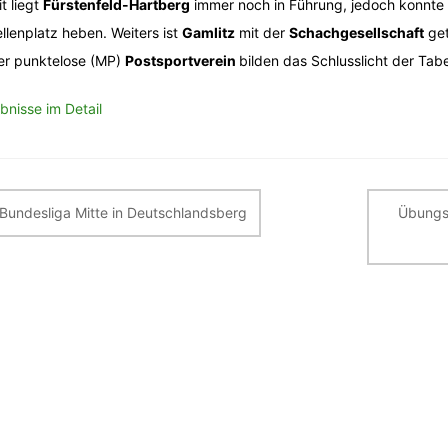
t liegt
Fürstenfeld-Hartberg
immer noch in Führung, jedoch konnte
llenplatz heben. Weiters ist
Gamlitz
mit der
Schachgesellschaft
get
er punktelose (MP)
Postsportverein
bilden das Schlusslicht der Tabe
bnisse im Detail
itragsnavigation
 Bundesliga Mitte in Deutschlandsberg
Übungsl