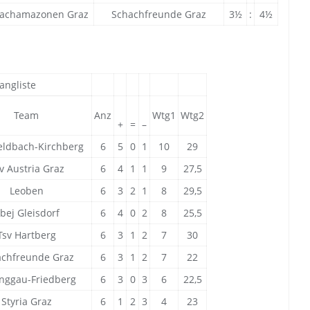
hachamazonen Graz
Schachfreunde Graz
3½
:
4½
angliste
Team
Anz
Wtg1
Wtg2
+
=
–
eldbach-Kirchberg
6
5
0
1
10
29
v Austria Graz
6
4
1
1
9
27,5
Leoben
6
3
2
1
8
29,5
bej Gleisdorf
6
4
0
2
8
25,5
Tsv Hartberg
6
3
1
2
7
30
chfreunde Graz
6
3
1
2
7
22
inggau-Friedberg
6
3
0
3
6
22,5
Styria Graz
6
1
2
3
4
23