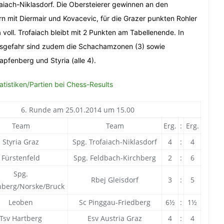
aiach-Niklasdorf. Die Obersteierer gewinnen an den
rn mit Diermair und Kovacevic, für die Grazer punkten Rohler
voll. Trofaiach bleibt mit 2 Punkten am Tabellenende. In
gsgefahr sind zudem die Schachamzonen (3) sowie
apfenberg und Styria (alle 4).
atistiken/Partien bei Chess-Results
6. Runde am 25.01.2014 um 15.00
Team
Team
Erg.
:
Erg.
Styria Graz
Spg. Trofaiach-Niklasdorf
4
:
4
Fürstenfeld
Spg. Feldbach-Kirchberg
2
:
6
Spg.
Rbej Gleisdorf
3
:
5
berg/Norske/Bruck
Leoben
Sc Pinggau-Friedberg
6½
:
1½
Tsv Hartberg
Esv Austria Graz
4
:
4