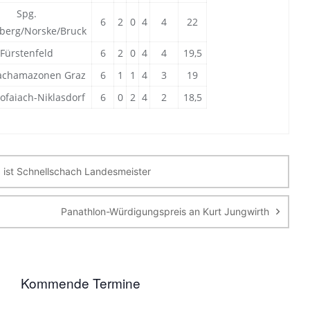
Spg.
6
2
0
4
4
22
berg/Norske/Bruck
Fürstenfeld
6
2
0
4
4
19,5
achamazonen Graz
6
1
1
4
3
19
rofaiach-Niklasdorf
6
0
2
4
2
18,5
igation
z ist Schnellschach Landesmeister
Panathlon-Würdigungspreis an Kurt Jungwirth
Kommende Termine