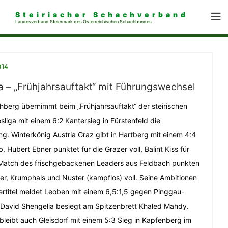
Steirischer Schachverband
Landesverband Steiermark des Österreichischen Schachbundes
014
a – „Frühjahrsauftakt“ mit Führungswechsel
hberg übernimmt beim „Frühjahrsauftakt“ der steirischen
liga mit einem 6:2 Kantersieg in Fürstenfeld die
ng. Winterkönig Austria Graz gibt in Hartberg mit einem 4:4
. Hubert Ebner punktet für die Grazer voll, Balint Kiss für
 Match des frischgebackenen Leaders aus Feldbach punkten
mer, Krumphals und Nuster (kampflos) voll. Seine Ambitionen
ertitel meldet Leoben mit einem 6,5:1,5 gegen Pinggau-
 David Shengelia besiegt am Spitzenbrett Khaled Mahdy.
leibt auch Gleisdorf mit einem 5:3 Sieg in Kapfenberg im