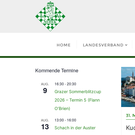
HOME
LANDESVERBAND
Kommende Termine
16:30
-
20:30
AUG.
9
Grazer Sommerblitzcup
2026 – Termin 5 (Flann
O’Brien)
31. 
13:00
-
16:00
AUG.
13
Kuo
Schach in der Auster