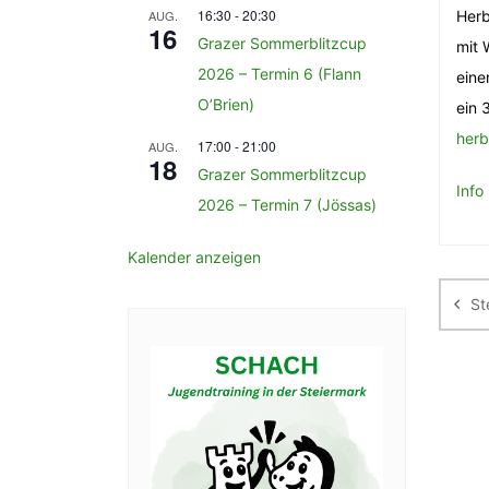
16:30
-
20:30
AUG.
Herb
16
Grazer Sommerblitzcup
mit 
2026 – Termin 6 (Flann
eine
O’Brien)
ein 
herb
17:00
-
21:00
AUG.
18
Grazer Sommerblitzcup
Info
2026 – Termin 7 (Jössas)
Be
Kalender anzeigen
St